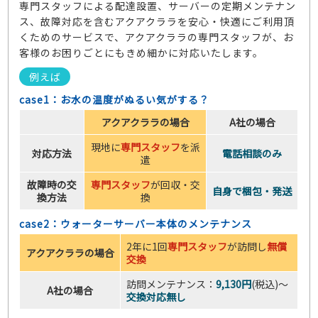
専門スタッフによる配達設置、サーバーの定期メンテナン
ス、故障対応を含むアクアクララを安心・快適にご利用頂
くためのサービスで、アクアクララの専門スタッフが、お
客様のお困りごとにもきめ細かに対応いたします。
例えば
case1：お水の温度がぬるい気がする？
アクアクララの場合
A社の場合
現地に
専門スタッフ
を派
対応方法
電話相談のみ
遣
故障時の交
専門スタッフ
が回収・交
自身で梱包・発送
換方法
換
case2：ウォーターサーバー本体のメンテナンス
2年に1回
専門スタッフ
が訪問し
無償
アクアクララの場合
交換
訪問メンテナンス：
9,130円
(税込)～
A社の場合
交換対応無し