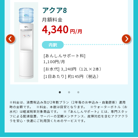
アクア8
月額料金
4,340
円/月
内訳
[あんしんサポート料]
1,100
円/月
[お水代]
3,240
円（12L×
2
本）
[1日あたり] 約
145
円（税込）
※料金は、消費税込み及び2年割プラン（2年毎のお申込み・自動更新）適用
時の金額です。 ※料金、本数は目安となります。 ※ウォーターボトル（お
水代）は軽減税率対象商品です。 ※『あんしんサポート』とは、専門スタッ
フによる配達設置、サーバーの定期メンテナンス、故障対応を含むアクアクラ
ラを安心・快適にご利用頂くためのサービスです。