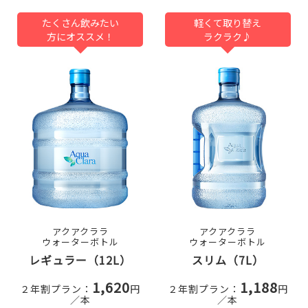
たくさん飲みたい
軽くて取り替え
方にオススメ！
ラクラク♪
アクアクララ
アクアクララ
ウォーターボトル
ウォーターボトル
レギュラー（12L）
スリム（7L）
1,620
1,188
２年割プラン：
円
２年割プラン：
円
／本
／本