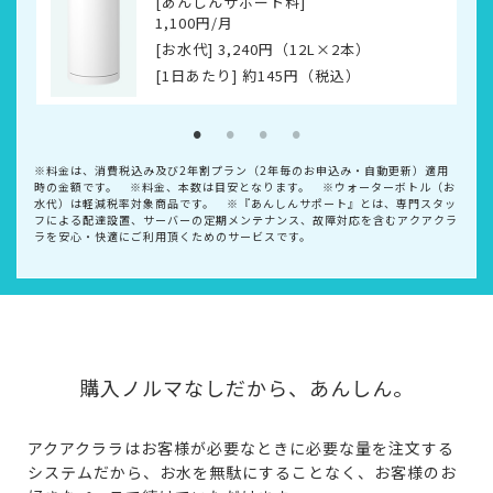
[あんしんサポート料]
1,100
円/月
[お水代]
3,240
円（12L×
2
本）
[1日あたり] 約
145
円（税込）
※料金は、消費税込み及び2年割プラン（2年毎のお申込み・自動更新）適用
時の金額です。 ※料金、本数は目安となります。 ※ウォーターボトル（お
水代）は軽減税率対象商品です。 ※『あんしんサポート』とは、専門スタッ
フによる配達設置、サーバーの定期メンテナンス、故障対応を含むアクアクラ
ラを安心・快適にご利用頂くためのサービスです。
購入ノルマなしだから、あんしん。
アクアクララはお客様が必要なときに必要な量を注文する
システムだから、お水を無駄にすることなく、お客様のお