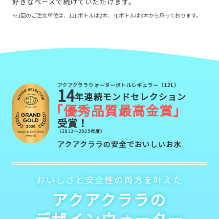
好きなペースで続けていただけます。
※1回のご注文単位は、12Lボトルは2本、7Lボトルは3本から承っております。
アクアクララウォーターボトルレギュラー（12L）
14
年連続モンドセレクション
「優秀品質最高金賞
」
受賞！
（2012～2025年度）
アクアクララの安全でおいしいお水
おいしさと安全性の両方を叶えた
アクアクララの
デザインウォーター