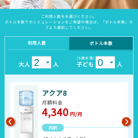
ご利用人数をお選びください。
ボトル本数でのシミュレーションをご希望の場合は、「ボトル本数」タ
ブより選択してください。
利用人数
ボトル本数
（6歳未満）
大人
人
子ども
人
アクア8
月額料金
4,340
円/月
内訳