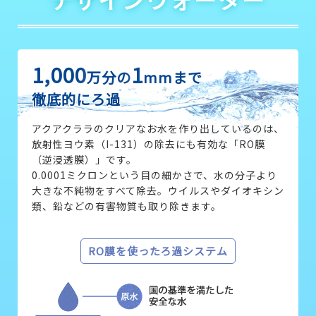
1,000
1
万分の
mmまで
徹底的にろ過
アクアクララのクリアなお水を作り出しているのは、
放射性ヨウ素（I-131）の除去にも有効な「RO膜
（逆浸透膜）」です。
0.0001ミクロンという目の細かさで、水の分子より
大きな不純物をすべて除去。ウイルスやダイオキシン
類、鉛などの有害物質も取り除きます。
RO膜を使ったろ過システム