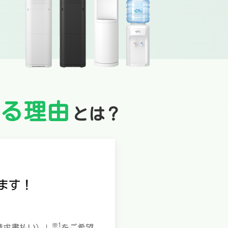
いる理由
とは？
ます！
※1
請求書払い）」
をご希望