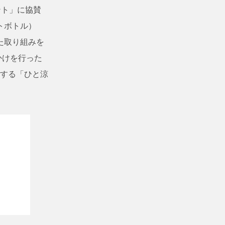
ント」に協賛
トボトル）
た取り組みを
かけを行った
する「ひと涼