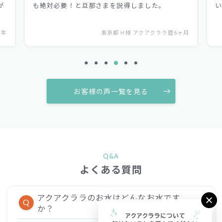
いと言われるのですごく鼻が高いです。
歴6ヶ月
神奈川県 T様 アクアクララ歴3年
お客様の声一覧を見る
Q&A
よくある質問
アクアクララのお水はどんなお水です
Q
か？