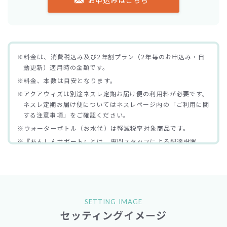
※料金は、消費税込み及び2年割プラン（2年毎のお申込み・自
動更新）適用時の金額です。
※料金、本数は目安となります。
※アクアウィズは別途ネスレ定期お届け便の利用料が必要です。
ネスレ定期お届け便についてはネスレページ内の「ご利用に関
する注意事項」をご確認ください。
※ウォーターボトル（お水代）は軽減税率対象商品です。
※『あんしんサポート』とは、専門スタッフによる配達設置、
サーバーの定期メンテナンス、故障対応を含むアクアクララを
安心・快適にご利用頂くためのサービスです。
SETTING IMAGE
セッティングイメージ