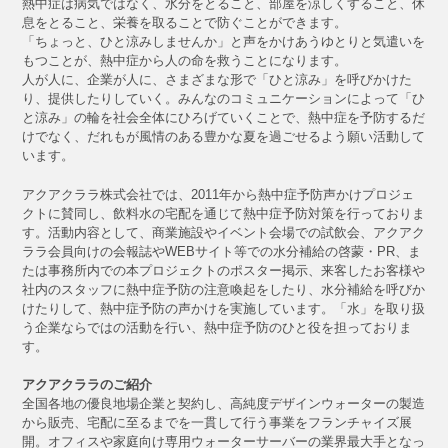
熱中症は病気ではなく、水分をとること、部屋を涼しくすること、休
息をとること、栄養を取ることで防ぐことができます。
「ちょっと、ひと涼みしませんか」と声をかけあうゆとりと気遣いを
もつことが、熱中症から人の命を救うことになります。
人が人に、企業が人に、さまざまな形で「ひと涼み」を呼びかけた
り、提供したりしていく。みんなのコミュニケーションによって「ひ
と涼み」の輪を社会全体にひろげていくことで、熱中症を予防するだ
けでなく、だれもが風情のある豊かな夏を過ごせるよう願い活動して
います。
アクアクララ株式会社では、2011年から熱中症予防声かけプロジェ
クトに賛同し、飲料水の宅配を通じて熱中症予防対策を行っておりま
す。活動内容として、商業施設やイベント会場での試飲会、アクアク
ララ会員向けの会報誌やWEBサイト等での水分補給の啓蒙・PR、ま
たは事務所内での本プロジェクトのポスター掲示、来客したお客様や
社内のスタッフに熱中症予防の注意喚起をしたり、水分補給を呼びか
けたりして、熱中症予防の声かけを実施しています。「水」を取り扱
う企業ならではの活動を行い、熱中症予防のひと役を担っておりま
す。
アクアクララのご紹介
全国各地の優良地場企業と契約し、高純度デザインウォーターの製造
から販売、宅配に至るまでを一貫して行う事業をフランチャイズ展
開。オフィスや家庭向け専用ウォーターサーバーの業界最大手となっ