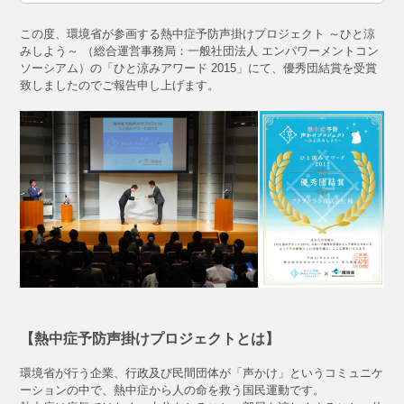
この度、環境省が参画する熱中症予防声掛けプロジェクト ～ひと涼
みしよう～ （総合運営事務局：一般社団法人 エンパワーメントコン
ソーシアム）の「ひと涼みアワード 2015」にて、優秀団結賞を受賞
致しましたのでご報告申し上げます。
【熱中症予防声掛けプロジェクトとは】
環境省が行う企業、行政及び民間団体が「声かけ」というコミュニケ
ーションの中で、熱中症から人の命を救う国民運動です。