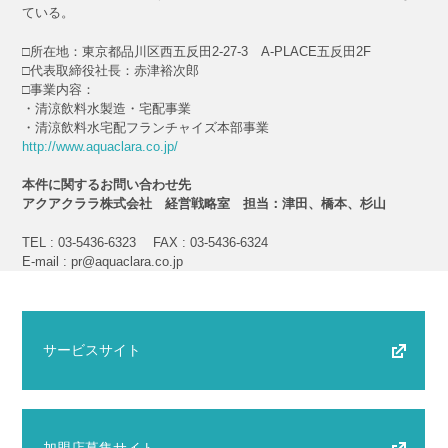
ている。
□所在地：東京都品川区西五反田2-27-3 A-PLACE五反田2F
□代表取締役社長：赤津裕次郎
□事業内容：
・清涼飲料水製造・宅配事業
・清涼飲料水宅配フランチャイズ本部事業
http://www.aquaclara.co.jp/
本件に関するお問い合わせ先
アクアクララ株式会社 経営戦略室 担当：津田、橋本、杉山
TEL : 03-5436-6323 FAX : 03-5436-6324
E-mail : pr@aquaclara.co.jp
サービスサイト