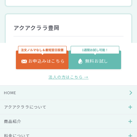
アクアクララ豊岡
住所
〒669-5363 兵庫県豊岡市日高町野131-8
お申込みはこちら
無料お試し
電話番号
0120-281-602
法人の方はこちら →
受付時間
8:30～17:00
HOME
営業日
アクアクララについて
月～金
商品紹介
料金について