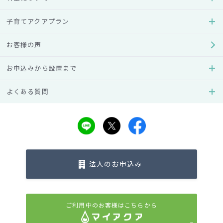
アクアクララ姫路
子育てアクアプラン
住所
お客様の声
〒670-0996 兵庫県姫路市土山2-12-38
お申込みから設置まで
電話番号
0120-488-032
よくある質問
受付時間
8:30～17:00
営業日
月～金（祝日を除く）
法人のお申込み
アクアクララ兵庫
ご利用中のお客様はこちらから