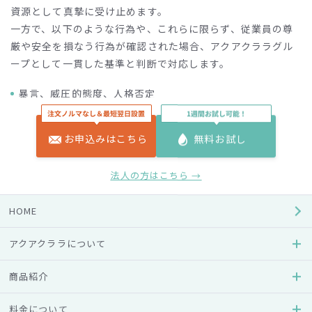
資源として真摯に受け止めます。
一方で、以下のような行為や、これらに限らず、従業員の尊
厳や安全を損なう行為が確認された場合、アクアクララグル
ープとして一貫した基準と判断で対応します。
暴言、威圧的態度、人格否定
大声で怒鳴る、机を叩く、威圧的な態度を取る行為
従業員の人格や能力を否定する発言
威嚇するような口調や態度で謝罪を強要する行為
お申込みはこちら
無料お試し
差別的・侮辱的な表現を用いた発言
法人の方はこちら →
過度または不合理な要求
契約内容や規約に定めのない無償対応・返金を強く要求す
る行為
HOME
社会通念上相当といえない頻度や内容で、特別対応を求め
る行為
アクアクララについて
他社の事例を引き合いに出し、同様の対応を強要する行為
対応できない旨を説明したにもかかわらず、要求を繰り返
商品紹介
す行為
長時間の拘束や執拗な反復要求
料金について