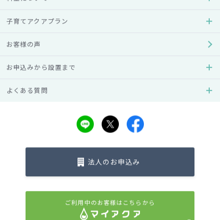
提供する商品・サービスと直接関係のない内容で、長時間
にわたり対応を求める行為
子育てアクアプラン
既に説明済みの内容について、同じ説明や謝罪を何度も求
める行為
お客様の声
通話や面談を不必要に引き延ばし、業務の継続を妨げる行
為
対応終了を告げても、話をやめず拘束を続ける行為
お申込みから設置まで
身体的接触、不適切な性的言動
よくある質問
SNS等での虚偽情報の拡散や名誉毀損行為
事実と異なる内容をSNSや口コミサイト等に投稿する行為
誇張や歪曲により、当社や従業員の社会的評価を低下させ
る投稿
削除や訂正の依頼後も、同様の投稿を繰り返す行為
従業員個人を特定し、誹謗中傷する行為
法人のお申込み
施設や従業員への危険行為、脅迫行為
物を投げる、叩くなど、施設や設備を損壊するおそれのあ
る行為
従業員に対し、身体的危害を示唆する発言や行動
ご利用中のお客様はこちらから
「会社に乗り込む」「危害を加える」などの脅迫的言動