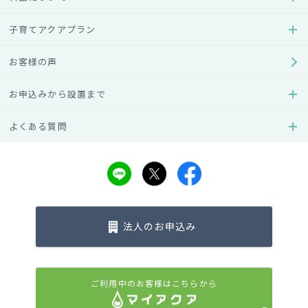
Lあたりのカルシウムとマグネシウムの含有量で決まり、日本
人の味覚には硬度の低い軟水が合うと言われています。
子育てアクアプラン
たとえば日本茶は軟水を使った方が苦渋味とうまみのバラン
スが良くなり、日本米も軟水で炊くと、ふっくらつやつやと
お客様の声
した仕上がりになることが知られています。飲んだときにま
ろやかに感じるのは、硬度10～100mg/Lの軟水でしょう。
お申込みから設置まで
よくある質問
理想的な味にデザインされたアクアクララのお水
法人のお申込み
ご利用中のお客様はこちらから