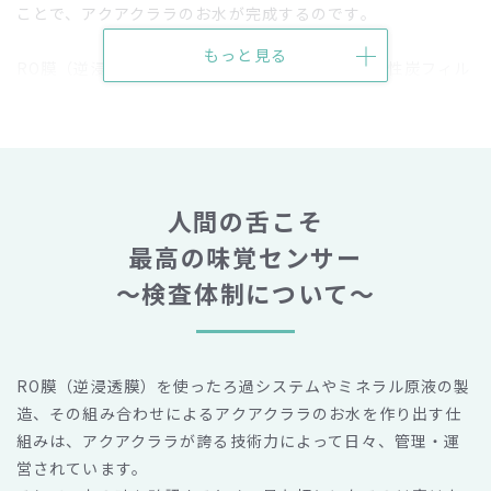
ことで、アクアクララのお水が完成するのです。
もっと見る
RO膜（逆浸透膜）を使ったろ過システムでは、活性炭フィル
ター、中空糸膜によるろ過もあわせて行っています。これに
よってカルキ臭、ウィルスなどもカットされ、より純水に近
い水が作られます。このRO膜（逆浸透膜）を使ったろ過シス
テムは、全国に約50ヶ所（2024年6月時点）あるアクアクラ
ラの製造工場（プラント）全てに設置されています。
人間の舌こそ
最高の味覚センサー
一方、アクアクララの製造に使用されるミネラルはアクアク
～検査体制について～
ララ独自の専用工場で作られています。専用工場で作られた
「ミネラル原液」は全国各地の製造工場（プラント）に送ら
れて、そこで希釈してRO水と混合することで、アクアクララ
のお水が製造されるのです。この仕組みによって、常に同じ
RO膜（逆浸透膜）を使ったろ過システムやミネラル原液の製
おいしさの水が供給されています。
造、その組み合わせによるアクアクララのお水を作り出す仕
組みは、アクアクララが誇る技術力によって日々、管理・運
営されています。