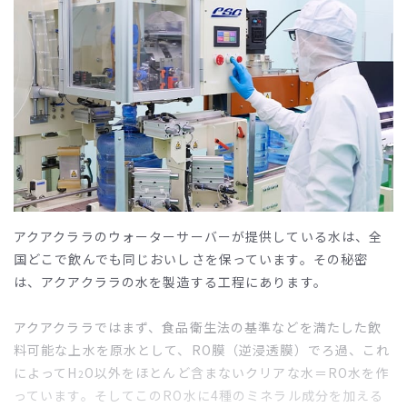
アクアクララのウォーターサーバーが提供している水は、全
国どこで飲んでも同じおいしさを保っています。その秘密
は、アクアクララの水を製造する工程にあります。
アクアクララではまず、食品衛生法の基準などを満たした飲
料可能な上水を原水として、RO膜（逆浸透膜）でろ過、これ
によってH
O以外をほとんど含まないクリアな水＝RO水を作
2
っています。そしてこのRO水に4種のミネラル成分を加える