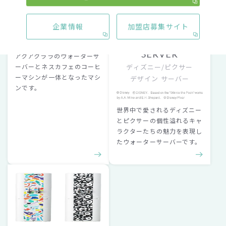
企業情報
加盟店募集サイト
AQUA WITH
DISNEY/PIXAR
アクアウィズ
DESIGN
SERVER
アクアクララのウォーターサ
ーバーとネスカフェのコーヒ
ディズニー/ピクサー
ーマシンが一体となったマシ
デザイン サーバー
ンです。
世界中で愛されるディズニー
とピクサーの個性溢れるキャ
ラクターたちの魅力を表現し
たウォーターサーバーです。