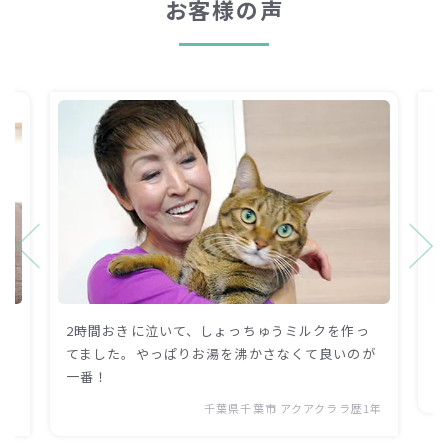
お客様の声
2時間おきに泣いて、しょっちゅうミルクを作っ
っ
てました。やっぱりお湯を沸かさなくて良いのが
が
一番！
千葉県千葉市 アクアクララ歴1年
1年