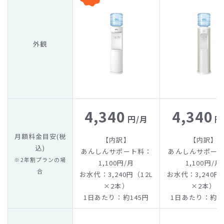
外観
4,340
4,340
円/月
円
月額料金目安(税
【内訳】
【内訳】
込)
あんしんサポート料：
あんしんサポー
※2年割プランの場
1,100円/月
1,100円/月
合
お水代：3,240円（12L
お水代：3,240円
×2本）
×2本）
1日あたり：約145円
1日あたり：約1