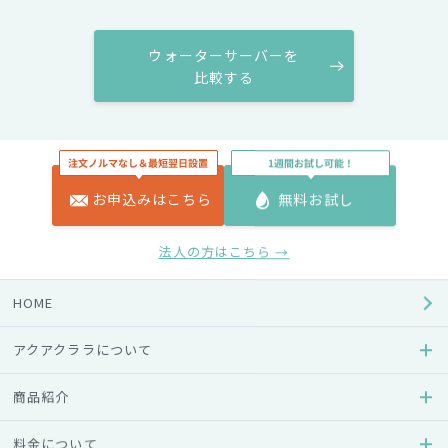
ウォーターサーバーを
比較する
お申込みはこちら
無料お試し
法人の方はこちら →
AQUA8
AQUA SLIM
HOME
アクアエイト
アクアスリム
アクアクララについて
誰にでもやさしい操作性に加
置き場所を選ばないシンプル
えて、シンプルさの中にもポ
でスリムなデザインの「アク
商品紹介
イントにこだわってデザイン
アスリム」。ご家庭・オフィ
されています。
スを問わず、あらゆるシーン
でお使いいただけます。
料金について