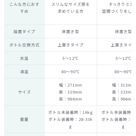
こんな方におす
スリムなサイズ感を
すっきりとし
すめ
求めている方
空間づくりをし
設置タイプ
床置き型
床置き型
ボトル交換方式
上置きタイプ
上置きタイ
水温
5～12℃
5～12℃
湯温
80～90℃
80～90℃
幅：271mm
幅：313mm
サイズ
奥：320mm
奥：323mm
高：986mm
高：966mm
ボトル未装着時：16kg
ボトル未装着時：1
重量
ボトル装着時：28-33k
ボトル装着時：28-
g
g