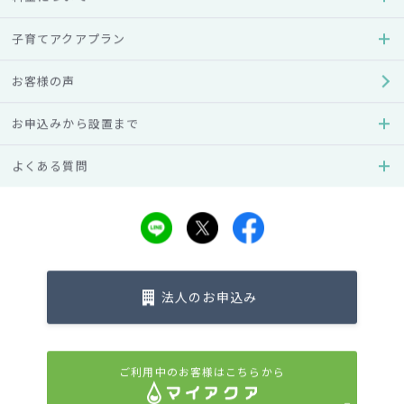
受けています。
同じく、電話越しという顔が見えない状態でも、お客様の言
子育てアクアプラン
葉に寄り添いサポートする言葉をお伝えするコミュニケータ
ーも同様の教育を受けています。
お客様の声
しかし、アクアクララは全国各地に事業所が分かれているた
お申込みから設置まで
め、サービス対応レベルの質を保つことは本来とても難しい
ことです。そこでアクアクララでは、
実務に即したマニュア
よくある質問
ルを用いた研修
を実施しています。スタッフの育成ととも
に、教育係となれるリーダーの育成にも努めています。そし
て年1回アクアクララポーター・コミュニケーターの日本一を
決めるA1グランプリを行うなど、全員が切磋琢磨できる環境
も整えています。
まずはアクアクララポーター・コミュニケーターが研修に際
法人のお申込み
してどのようなマニュアルを用いているのか、ほんの一部で
すがご紹介しましょう。
ご利用中のお客様はこちらから
アクアクララポーター教育