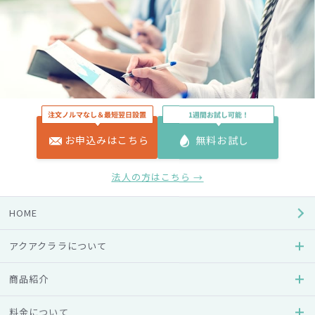
お申込みはこちら
無料お試し
法人の方はこちら →
プラント（製造工場）からのお水をピックアップして各家庭
に運ぶ……、利用したことのない方にとってはそれだけのイ
HOME
メージしかないかもしれませんが、お客様のご要望に応えた
り、ウォーターサーバーの状態、使用状況を確認したり、相
アクアクララについて
談に乗ったりと、アクアクララポーターの仕事は多岐にわた
って、お客様のウォーターライフをサポートしています。
商品紹介
このようなサポートの実現にあたって、配送業ではなく接客
業としての自覚を持つよう、アクアクララポーターは教育を
料金について