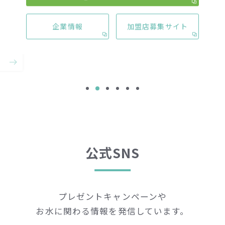
していたのでアクアクララに決めました。
って
避け
のが
最適で
大阪府 M様 アクアクララ歴3年
企業情報
加盟店募集サイト
ラ歴5
ヶ月
公式SNS
プレゼントキャンペーンや
お水に関わる情報を発信しています。