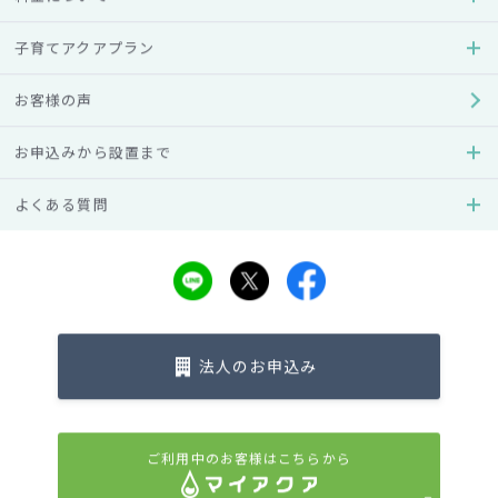
実際にご利用のお客様への
子育てアクアプラン
インタビュー記事
お客様の声
お申込みから設置まで
アクアクララのウォーターサーバーはデザインや機能が豊
富！すぐに冷水・温水をお楽しみいただけます。
よくある質問
法人のお申込み
ご利用中のお客様はこちらから
安全性や省エネなど、夫婦で決めた基準を満た
2時