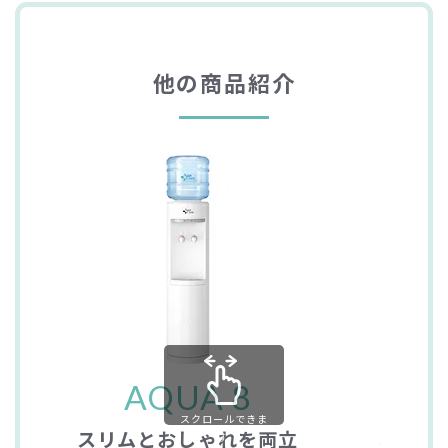
他の商品紹介
AQ
AQUA 8
スクロールできま
ミニマ
スリムとおしゃれを両立
す