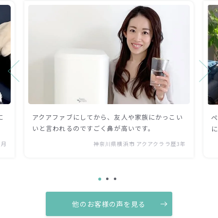
に
アクアファブにしてから、友人や家族にかっこい
いと言われるのですごく鼻が高いです。
ヶ月
神奈川県横浜市 アクアクララ歴3年
他のお客様の声を見る