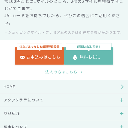
常100円ごとに1マイルのところ、2倍の2マイルを獲得するこ
とができます。
JALカードをお持ちでしたら、ぜひこの機会にご活用くださ
い。
・ショッピングマイル・プレミアムの入会は別途年会費がかかります。
対象店舗
お申込みはこちら
無料お試し
全国のアクアクララグループ販売店
法人の方はこちら →
・一部、JALカード特約店の対象とならない店舗もございます。
HOME
マイル換算条件
アクアクララについて
対象のアクアクララ販売店にて、ご利用代金をJALカー
ド（クレジット機能付き）でお支払いください。
商品紹介
料金について