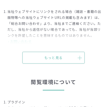
当社ウェブサイトにリンクをされる場合（雑誌・書籍の出
版物等への当社ウェブサイトURLの掲載も含みます）は、
「総合お問い合わせ」より、当社までご連絡ください。た
だし、当社から返信がない場合であっても、当社が当該リ
ンクを許諾したことを意味するものではありません。
お問い合わせ
リンクをされるウェブサイトの内容に大きな変更がある場
もっと見る
合、再度「お問い合わせ入力フォーム」にて、当社までご
連絡ください。
リンク先は当社トップページ（https://www.aquaclara.c
閲覧環境について
o.jp/）に設定することを原則とします。
以下のリンク、またはそのおそれのあるリンクはお断りい
たします。
プラグイン
当社またはその関係会社、それらの役員または社員を誹