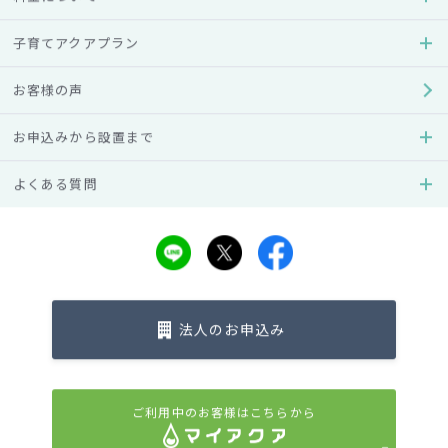
子育てアクアプラン
商標などについて
お客様の声
お申込みから設置まで
当社ウェブサイト及び当社ウェブサイト上に掲載される個々
の商標・ロゴマーク、商号に関する権利は、当社または個々
よくある質問
の権利の所有者に帰属します。商標法権その他の法律により
認められる場合を除き、これらを当社の許諾を得ることなく
使用等する行為は商標権法等により禁止されていますので、
事前に当社にご連絡の上、許諾を得ていただくようお願いい
たします。
法人のお申込み
注意事項
ご利用中のお客様はこちらから