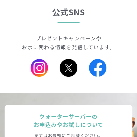
三者を経由して、アクアクララ株式会社のCookie（クッキ
ー）を保存し、参照する場合があります。
公式SNS
オプトアウトについて
Cookie（クッキー）には、お客様個人を特定し、識別する
情報は含まれておらず、効率的な広告配信やアクセス状況
プレゼントキャンペーンや
の計測を目的として使用され、その他の目的には使用され
お水に関わる情報を発信しています。
ません。
無効化をご希望される方は、お手数ですが以下の手順に従
い、手続きを行ってください。尚、ブラウザの変更、クッ
キー等の削除及び新しいPC、スマートフォンへ変更等の場
合には再度、無効化の手続きが必要となります。
デジタル・アドバタイジング・コンソーシアム株式会社
「インターネット広告におけるデータ利用について」
http://www.dac.co.jp/utility/data-policy
ウォーターサーバーの
お申込みやお試しについて
まずはお気軽にご相談ください。