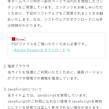
本ホームページ内の一部のページではPDFを使用したコン
謗・中傷するサイトからのリンク
テンツをご用意しています。コンテンツをお楽しみいただ
公序良俗に反するサイト等、当社の信用、品位を損なう
くために、下記のソフトウェアをご用意されることをお勧
サイトからのリンク
めいたします。なお、ソフトウェアのダウンロードには多
フレームリンク等、当社ウェブサイトの明確性が損なわ
少時間がかかります。
れる形のリンク
当社と何らかの提携または協力関係にあるものと誤認を
生じさせ、または当社がリンク元のサイトを認知もしく
PDFファイルをご覧いただくために必要です。
は支持しているとの誤認を生じさせるリンク
Adobe Readerをダウンロード
その他当社が不適切と判断するリンク
推奨ブラウザ
当社は、上記3.のリンクについては、当社が一旦許諾した
当サイトを快適にご利用いただくために、最新バージョン
場合といえども、削除を要請する場合があります。
のブラウザ環境での閲覧を推奨しています。
当社は、当社ウェブサイトからのリンクに関し、リンク先
JavaScriptについて
のウェブサイトの内容を保証等するものではありません。
当サイト上では、JavaScriptを使用しています。
またリンク先のウェブサイトを運営する会社と当社が特別
JavaScriptがご利用になれない環境やJavaScriptを無効
な関係にあること、あるいはそれらの会社の商品・サービ
にしている状態では正しく表示されない場合があります。
ス等を当社が推奨していること等を意図するものではあり