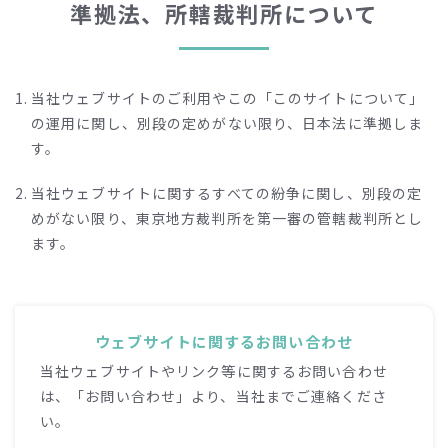
準拠法、所轄裁判所について
す。
Cookie（クッキー）の設定について
お客様は、Cookie（クッキー）の送受信に関する設定を
当社ウェブサイトのご利用やこの「このサイトについて」
「すべてのCookie（クッキー）を許可する」、「すべて
の運用に関し、別段の定めがない限り、日本法に準拠しま
のCookie（クッキー）を拒否する」、「Cookie（クッ
す。
キー）を受信したらユーザーに通知する」などから選択
できます。設定方法はブラウザにより異なります。Cook
ie（クッキー）に関する設定方法は、お使いのブラウザ
当社ウェブサイトに関するすべての紛争に関し、別段の定
の「ヘルプ」メニューでご確認ください。
めがない限り、東京地方裁判所を第一審の管轄裁判所とし
ます。
すべてのCookie（クッキー）を拒否する設定を選択され
ますと、認証が必要なサービスを受けられなくなる等、
インターネット上の各種サービスの利用上、制約を受け
る場合がありますのでご用意ください。
ウェブサイトに関するお問い合わせ
アクアクララでは、お申込み内容の入力に、ブラウザ（I
nternet Explorerなど）に保存されるCookie（クッキ
当社ウェブサイトやリンク等に関するお問い合わせ
ー）を使用しています。
は、「お問い合わせ」より、当社までご連絡くださ
お使いのブラウザやパソコンの設定で、Cookieが無効に
い。
なっていますと、お申込みを正しく行うことができませ