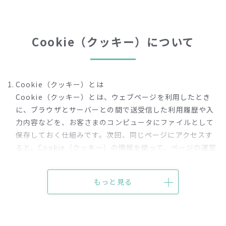
ません。リンク先のウェブサイトのご利用にあたっては、
それらのウェブサイトのご利用条件、個人情報保護方針等
をご確認ください。
Cookie（クッキー）について
Cookie（クッキー）とは
Cookie（クッキー）とは、ウェブページを利用したとき
に、ブラウザとサーバーとの間で送受信した利用履歴や入
力内容などを、お客さまのコンピュータにファイルとして
保存しておく仕組みです。次回、同じページにアクセスす
ると、Cookie（クッキー）の情報を使って、ページの運営
者はお客様ごとに表示を変えたりすることができます。お
客様のブラウザの設定でCookie（クッキー）の送受信を許
もっと見る
可している場合、ウェブサイトは、ユーザーのブラウザか
らCookie（クッキー）を取得できます。なお、お客様のブ
ラウザは、プライバシー保護のため、そのウェブサイトの
サーバーが送受信したCookie（クッキー）のみを送信しま