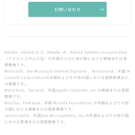
ん。
お問い合わせ
アクアクララ株式会社がCookie（クッキー）を利用して行
なっていること
以下の目的のため、アクアクララ株式会社はCookie（クッ
キー）を利用しています。
お客様が認証サービスにログインされるとき、保存されて
いるお客様の登録情報を参照して、お客様ごとにカスタマ
Adobe、Adobe ロゴ、Reader は、Adobe Systems Incorporated
（アドビシステムズ社）の米国ならびに他の国における商標または登
イズされたサービスを提供できるようにするため
録商標です。
お客様が興味を持っている内容や、アクアクララ株式会社
Microsoft、the Microsoft Internet Explorer 、Windowsは、米国 M
での利用状況をもとに、最も適切な広告を他社サイト上で
icrosoft Corporationの米国およびその他の国における登録商標また
表示するためアクアクララ株式会社のサイトの利用者数や
は商標です。
トラフィックを調査するため
Macintosh、Safariは、米国Apple Computer, Inc.の商標または登録
商標です。
アクアクララ株式会社のサービスを改善するため
Mozilla、Firefoxは、米国 Mozilla Foundation の米国およびその他
セキュリティー保持のため、ご利用から一定の時間が経過
の国における商標または登録商標です。
したお客様にたいしてパスワードの再入力（再認証）を促
JavaScriptは、米国Sun Microsystems, Inc.の米国およびその他の国
すためなお、アクアクララ株式会社は、アクアクララ株式
における商標または登録商標です。
会社の広告の配信を委託する第三者への委託に基づき、第