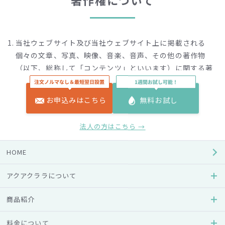
著作権について
当社ウェブサイト及び当社ウェブサイト上に掲載される
個々の文章、写真、映像、音楽、音声、その他の著作物
（以下、総称して「コンテンツ」といいます）に関する著
作権は、当社または原著作者その他の権利者に帰属しま
す。
お申込みはこちら
無料お試し
個人的な利用を目的として印字や保存等する場合、その他
法人の方はこちら →
著作権法により認められる場合を除き、コンテンツを当
社、原著作者またはその他の権利者の許諾を得ることな
HOME
く、複製、公衆送信、改変、切除、お客様のウェブサイト
への転載等する行為は著作権法により禁止されていますの
アクアクララについて
で、事前に当社にご連絡の上、許諾を得ていただくようお
願いいたします。なお、肖像、第三者の著作物・商標等が
商品紹介
含まれている場合、当社が不適切と判断する場合等、ご利
用をお断りする場合もあります。
料金について