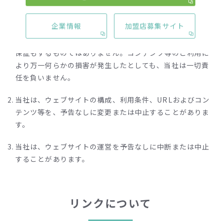
当社は、コンテンツ、その他のウェブサイトで提供される
企業情報
加盟店募集サイト
情報等（以下、総称して「コンテンツ等」といいます）の
内容に関し、その正確性、有用性、確実性その他いかなる
保証もするものではありません。コンテンツ等のご利用に
より万一何らかの損害が発生したとしても、当社は一切責
任を負いません。
当社は、ウェブサイトの構成、利用条件、URLおよびコン
テンツ等を、予告なしに変更または中止することがありま
す。
当社は、ウェブサイトの運営を予告なしに中断または中止
することがあります。
リンクについて