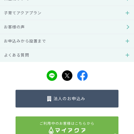
住所
子育てアクアプラン
〒310-0044 茨城県水戸市西原1-10-6
電話番号
お客様の声
029-252-4132
お申込みから設置まで
受付時間
9:00～18:00
よくある質問
営業日
月～土
URL
https://mito.aquaclara-web.jp/
法人のお申込み
栃木県
ご利用中のお客様はこちらから