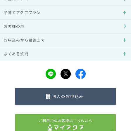
アクアクララニシムラ
子育てアクアプラン
住所
お客様の声
〒422-8027 静岡県静岡市駿河区豊田2-5-34
お申込みから設置まで
電話番号
0120-813-451
よくある質問
受付時間
8:30～17:00
営業日
月～土
URL
法人のお申込み
http://www.nishimura-ns.co.jp/aquaclara/
ご利用中のお客様はこちらから