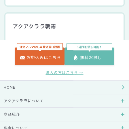
アクアクララ朝霧
住所
〒418-0102 静岡県富士宮市人穴203-33
お申込みはこちら
無料お試し
電話番号
0544-52-3555
法人の方はこちら →
受付時間
9:00～17:00
HOME
営業日
アクアクララについて
月～土
商品紹介
料金について