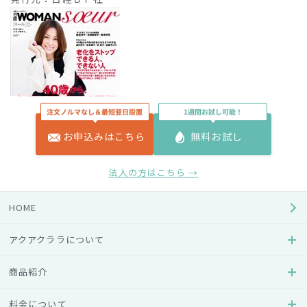
お申込みはこちら
無料お試し
媒体名：日経ＷＯＭＡＮｓｏｅｕｒ（スール）
法人の方はこちら →
発行日：2015年11月17日
発行元：日経ＢＰ社
HOME
9月
アクアクララについて
商品紹介
料金について