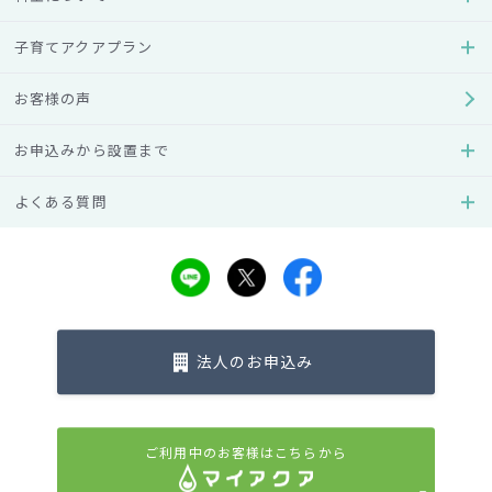
毎日使いやすい、
こだわりの機能設計
子育てアクアプラン
ウォーターサーバーのデザインに沿う形で、フォーセットも
お客様の声
シンプルで洗練されたデザインを採用。温水には、JDSA適合
※
マーク
を取得したチャイルドロック機能が付いています。
お申込みから設置まで
従来のウォーターサーバーより約8センチフォーセットの位置
を高くすることで、より楽な体勢での取水が可能となりまし
よくある質問
た。
冷水フォーセットにもチャイルドロック機能をご希望
の場合は、別途2,200円（税込）にて対応が可能で
法人のお申込み
す。
※JDSA適合マーク表示制度
ご利用中のお客様はこちらから
一般社団法人日本宅配水＆サーバー協会（JDSA）が行政機関等と連携し策定
した、小さなお子様の安全を考えたマーク表示制度です。
「乳幼児の火傷事故防止対策に関する指針」の基準に適合したチャイルドロ