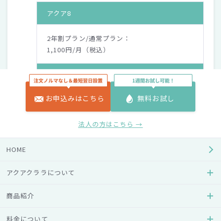
アクア8
2年割プラン/通常プラン：
1,100円/月（税込）
アクアスリム
お申込みはこちら
無料お試し
2年割プラン/通常プラン：
1,100円/月（税込）
法人の方はこちら →
アクアスリムS
HOME
2年割プラン/通常プラン：
アクアクララについて
1,100円/月（税込）
商品紹介
アクアファブ
料金について