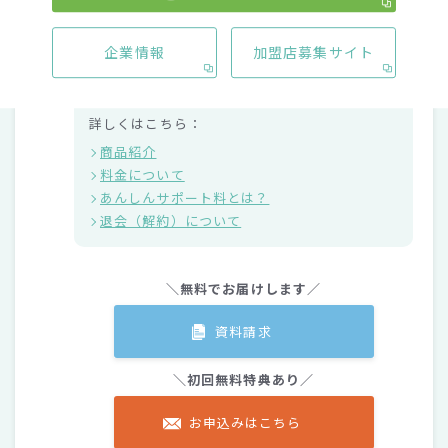
※2年割りプランとは？
ウォーターボトルとあんしんサポート料をお安くご利
用いただけるお得なプラン(2年毎のお申込み・自動更
企業情報
加盟店募集サイト
新)です。
詳しくはこちら：
商品紹介
料金について
あんしんサポート料とは？
退会（解約）について
＼無料でお届けします／
資料請求
＼初回無料特典あり／
お申込みはこちら