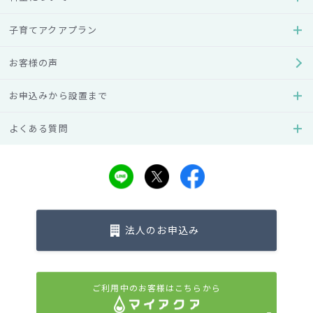
料金シミュレーター
子育てアクアプラン
ご利用人数かボトル本数で月々
の料金をチェック！
お客様の声
お申込みから設置まで
ウォーターサーバーに
よくある質問
ついて
アクアクララでは、ご利用シー
ンに合わせて選べるウォーター
サーバーをご用意しています。
法人のお申込み
ライフスタイル別
参考価格表
ライフスタイルやご利用人数な
どにあわせた料金の目安をご確
ご利用中のお客様はこちらから
認いただけます。