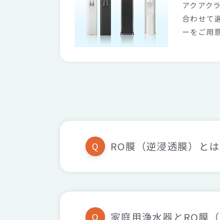
アクアク
合わせて
ーをご用
RO膜（逆浸透膜）と
Q
家庭用浄水器とRO膜
Q