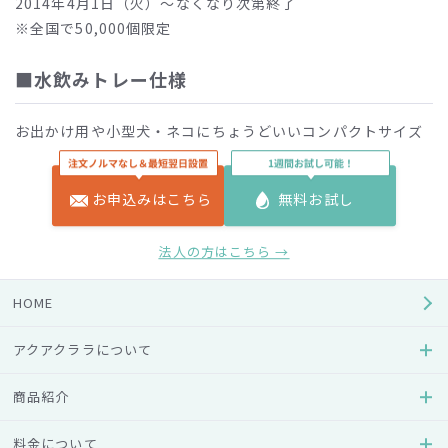
2014年4月1日（火）～なくなり次第終了
※全国で50,000個限定
■水飲みトレー仕様
お出かけ用や小型犬・ネコにちょうどいいコンパクトサイズ
です。
サイズ：直径170㎜
お申込みはこちら
無料お試し
色：ライムグリーン
原材料：ポリプロピレン
法人の方はこちら →
耐熱温度：120度
耐冷温度：-20度
HOME
アクアクララについて
商品紹介
料金について