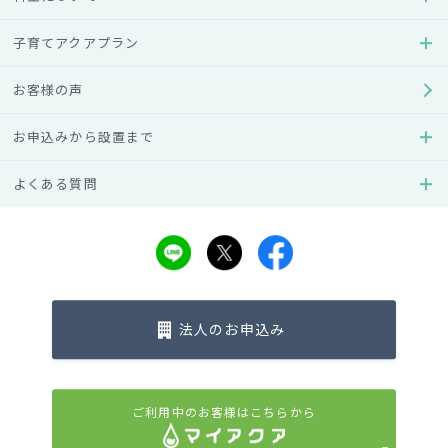
子育てアクアプラン
お客様の声
お申込みから設置まで
アクアクララのご紹介
よくある質問
全国各地の優良地場企業と契約し、高純度デザインウォータ
ーの製造から販売、宅配に至るまでを一貫して行う事業をフ
ランチャイズ展開。オフィスや家庭向け専用ウォーターサー
バーの業界最大手となっている。
□所在地：東京都品川区西五反田2-27-3 A-PLACE五反田2
法人のお申込み
F □代表取締役社長：赤津裕次郎 □事業内容： ・清涼飲料水
製造・宅配事業 ・清涼飲料水宅配フランチャイズ本部事業
h
ttp://www.aquaclara.co.jp/s/
ご利用中のお客様はこちらから