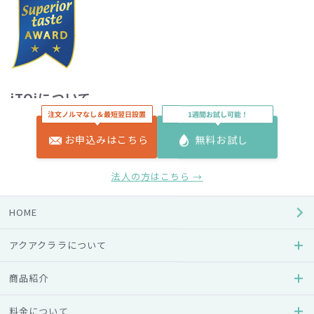
iTQiについて
International Taste & Quality Institute (iTQi、国際味覚
お申込みはこちら
無料お試し
審査機構) は、 世界中の味覚的に優れた食品および飲料品の
審査、表彰、プロモーションを行う世界有数の独立機関で
法人の方はこちら →
す。審査員はヨーロッパで最も権威ある13の調理師協会およ
び国際ソムリエ協会（ASI）に属する一流シェフやソムリエで
HOME
構成されています。
アクアクララについて
アクアクララのご紹介
商品紹介
全国各地の優良地場企業と契約し、高純度デザインウォータ
ーの製造から販売、宅配に至るまでを一貫して行う事業をフ
料金について