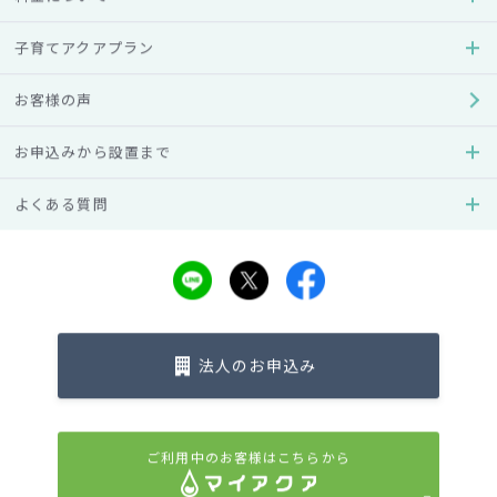
ランチャイズ展開。オフィスや家庭向け専用ウォーターサー
子育てアクアプラン
バーの業界最大手となっている。
□所在地：東京都品川区西五反田2-27-3 A-PLACE五反田2
お客様の声
F □代表取締役社長：赤津裕次郎 □事業内容： ・清涼飲料水
製造・宅配事業 ・清涼飲料水宅配フランチャイズ本部事業
h
お申込みから設置まで
ttp://www.aquaclara.co.jp/s/
・
報道関係資料はこちら
よくある質問
本件に関するお問合せ先
アクアクララお客様センター
受付時間 9:00-17:30（土日祝休み）
フリーダイヤル 0120-331-626
法人のお申込み
ご利用中のお客様はこちらから