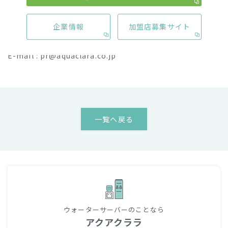
本件に関するお問い合わせ先
企業情報
加盟店募集サイト
アクアクララ株式会社 経営戦略室 担当：津田、内山
TEL : 03-5715-7214 FAX : 03-5715-7215
E-mail : pr@aquaclara.co.jp
一覧へ戻る
ウォーターサーバーのことなら
アクアクララ