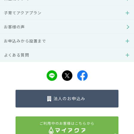
アクアクララは、これからもより一層お客様にご満足いただ
子育てアクアプラン
ける商品作りを目指し、サービスと品質の向上に努めてまい
ります。
お客様の声
アクアクララのご紹介
お申込みから設置まで
全国各地の優良地場企業と契約し、高純度デザインウォータ
よくある質問
ーの製造から販売、宅配に至るまでを一貫して行う事業をフ
ランチャイズ展開。オフィスや家庭向け専用ウォーターサー
バーの業界最大手となっている。
□所在地：東京都港区港南1-6-31 品川東急ビル4階
□代表取締役社長：赤津裕次郎
法人のお申込み
□事業内容：
・清涼飲料水製造・宅配事業
・清涼飲料水宅配フランチャイズ本部事業
ウォーターサーバーのアクアクララTOP
ご利用中のお客様はこちらから