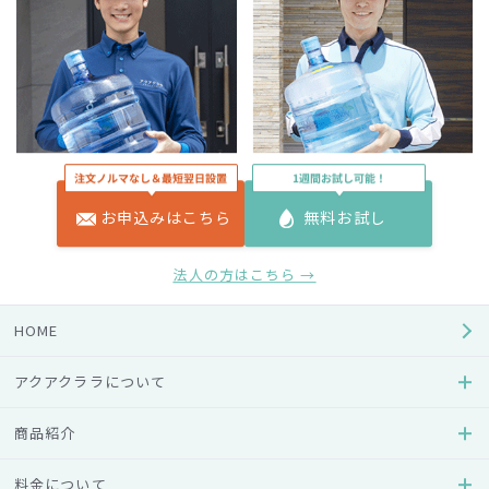
お申込みはこちら
無料お試し
法人の方はこちら →
HOME
アクアクララについて
※一定期間の間、これまでのユニフォームを着用してのお届
けもございます。
商品紹介
料金について