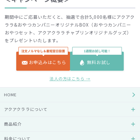
期間中にご応募いただくと、抽選で合計5,000名様にアクアク
ララ&おやつカンパニーオリジナルBOX（おやつカンパニー
おやつセット、アクアクララチャプリンオリジナルグッズ）
をプレゼントいたします。
□名称
ほっとHotキャンペーン ～キブンちょい上げおやつパーテ
お申込みはこちら
無料お試し
ィタイム～
法人の方はこちら →
□期間
2023年11月1日（水）～2024年1月31日（水）
HOME
□対象エリア
全国
アクアクララについて
□キャンペーンサイト
商品紹介
https://www.aquaclara.co.jp/hot/
料金について