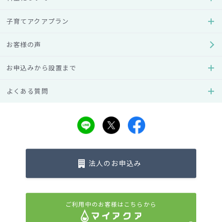
□賞品
『アクアクララ＆おやつカンパニーオリジナルBOX』（抽選
子育てアクアプラン
で合計5,000名様）
お客様の声
内容： おやつカンパニーおやつセット、アクアクララチャプ
リンオリジナルグッズ（すごろくレジャーシート、ステンレ
お申込みから設置まで
スタンブラー、マスキングテープ3個セット）
よくある質問
□応募方法等
下記コースよりご応募ください。
【シールを集めて応募コース】
対象商品のボトルキャップシール9枚、またはボトルキャップ
シールとおまけシールを合わせて9枚
法人のお申込み
【マイアクアでWEB応募コース】
マイアクアより購入いただいたキャンペーン期間中のボトル
ご利用中のお客様はこちらから
（8本1口）