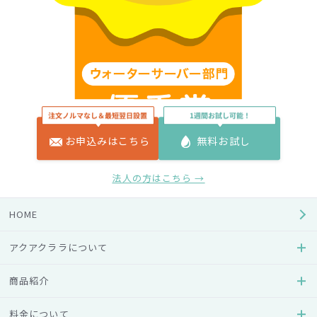
お申込みはこちら
無料お試し
法人の方はこちら →
HOME
― トモニテ子育て大賞2024とは ―
アクアクララについて
商品紹介
「トモニテ子育て大賞」とは全国のママとパパの投票により
選出された2024年、リアルに「使って良かった 」「これから
料金について