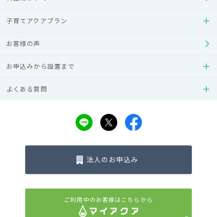
も使い続けたい 」という商品を紹介する、ユーザー参加型の
取り組みです。
子育てアクアプラン
― 媒体 ―
お客様の声
『トモニテ』は「子育てを通じて、人が、社会が、ともに手
お申込みから設置まで
をとりあう世界」を目指すファミリー向け動画メディアで
よくある質問
す。2016年から子育てに関する情報発信や機能を提供してき
た『MAMADAYS』を、2023年8月に『トモニテ』に名称変
更・リニューアルし、よりパートナーや家族とともに子育て
ができ、多様化する家族のあり方を応援できるサービスに生
まれ変わりました。
法人のお申込み
一覧へ戻る
ご利用中のお客様はこちらから