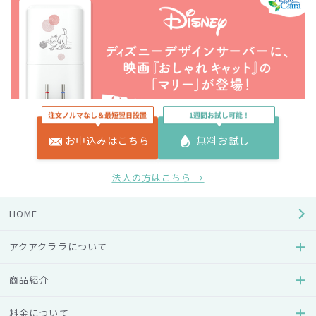
お申込みはこちら
無料お試し
法人の方はこちら →
HOME
アクアクララについて
商品紹介
〇ディズニー /ピクサーデザイン サーバー
料金について