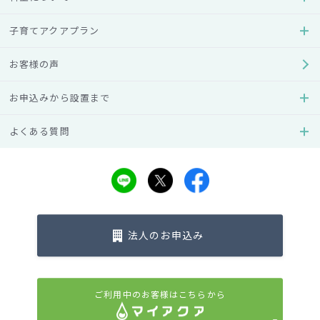
について
子育てアクアプラン
ラインナップ：
「ディズニー マリー」
お客様の声
お申込み受付：
2025年2月18日（火）～
お申込みから設置まで
※ディズニー/ピクサーデザイン サーバーは、在庫が無くなり
次第終了となりますのでご了承ください。
よくある質問
あんしんサポート料：
1,928円/月（税込）
※あんしんサポート料とはアクアクララのウォーターサーバ
ーを安心・快適にご利用いただくためのサービスにかかる費
用です
具体的には専門スタッフ（アクアクララポーター）によるウ
法人のお申込み
ォーターサーバーの設置（撤去）費用、定期メンテナンス費
用、故障対応サービスが含まれます。
外形寸法：
（幅）286mm（奥）286(350)mm（高）1,320
㎜
ご利用中のお客様はこちらから
※奥行きの（ ）はフォーセットを含む寸法です