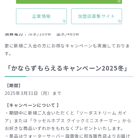
重量：
16.0kg
※レギュラーボトル装着時、約33kg (最大値)
企業情報
加盟店募集サイト
※スリムボトル装着時、約27kg (最大値)
容量：
冷水/3.3L（有効冷却水量：1.8L） 温水/1.8L
消費電力：
冷水/105w 温水/465w
更に新規ご入会の方にお得なキャンペーンも実施しておりま
す。
「かならずもらえるキャンペーン2025冬」
【期間】
2025年3月31日（月）まで
【キャンペーンについて 】
・期間中に新規ご入会いただくと「ソーダストリーム ガイ
ア」または「ラッセルホブス クイックミニスチーマー」から
お好きな商品いずれかをもれなくプレゼントいたします。
・景品はウォーターサーバー設置後に担当販売店よりお届け