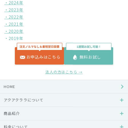
・2024年
・2023年
・2022年
・2021年
・2020年
・2019年
・2018年
・2017年
お申込みはこちら
無料お試し
・2016年
・2015年
法人の方はこちら →
・2014年
・2013年
HOME
本件に関するお問合せ先
アクアクララについて
アクアクララお客様センター
商品紹介
受付時間 9:00-17:30（土日祝休み）
フリーダイヤル 0120-331-626
料金について