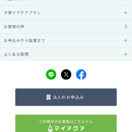
子育てアクアプラン
スタイリッシュなデザインと豊富なカラーバリエーション、
国内企業との共同開発によるICチップを搭載し、電子制御化
お客様の声
された温度コントロールとそれに伴う圧倒的な省エネ性能を
実現。先進のプッシュ式給水、また抗菌素材と紫外線ランプ
お申込みから設置まで
によるタンク内オートクリーン機能を搭載。さらに、業界最
多の8色のフロントカラーパネルを用意しました。アクアクラ
よくある質問
ラが世界に誇る進化系ウォーターサーバー、それが「アクア
アドバンス」です。
法人のお申込み
ご利用中のお客様はこちらから