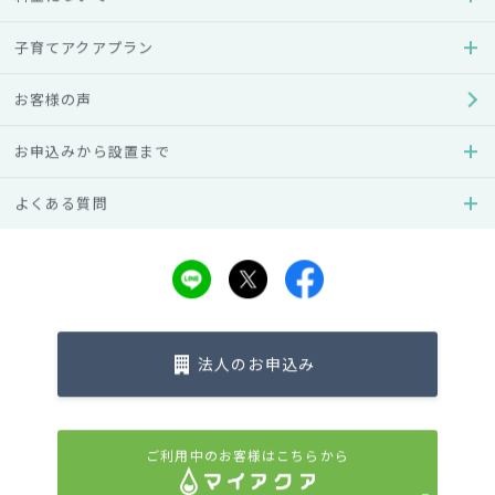
Q
一般家庭でも利用できますか？
子育てアクアプラン
お水は定期的に届くのですか？定期購入
お客様の声
Q
はありますか？
お申込みから設置まで
Q
お水だけの購入はできますか？
よくある質問
Q
お水の注文ノルマはありますか？
法人のお申込み
Q
不在のときも配達してもらえますか？
ご利用中のお客様はこちらから
設置予定日になってもウォーターサーバ
Q
ーが届かない場合はどうしたら良い？