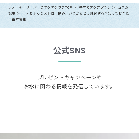
調乳の方法を正しく守っていただければ、生まれてすぐの赤ちゃ
提出いただきます。複写（コピー）の場合、「年齢」「誕生日」が確
することはございません。また、アクアクララでは定期的に製品水
関連リンク：
ウォーターサーバーのお手入れ方法
長期間ご利用されない場合などについては、ウォーターサーバー
※価格は全て税込表記です。
んにもご利用いただけます。
の放射性物質検査を実施しており、結果をホームページで公開し
認できるようお願いいたします。
ウォーターサーバーのアクアクララTOP
子育てアクアプラン
コラム
をご返却いただくか、退会手続きをしていただく必要がございま
ております。
※
対象のウォーターサーバーは、アクアファブ、アクア8、アクアスリ
記事
【赤ちゃんのストロー飲み】いつからどう練習する？知っておきた
関連リンク：
料金について
す。詳しくは
担当の販売店
にお問い合わせください。
関連リンク：
ミルクの作り方と飲ませ方
ムSです。
い基本情報
※
本セットのご利用後は、初回無料特典および各種キャンペーンの新規
特典は適用されません。
1ヶ月以上使用されなかったウォーターサーバーについて
衛生上の理由により、利用再開の際にサーバーメンテナンス（別
途有償）をしていただく必要がございます。
公式SNS
担当の販売店
にご連絡ください。
●退会される場合
アクアクララではウォーターサーバーの設置月からのご利用期間に
プレゼントキャンペーンや
よって途中解除料が発生いたします。ご退会につきましては、
担当
お水に関わる情報を発信しています。
の販売店
へご連絡をお願いいたします。
通常プラン
対象サーバー
ご利用期
全機種
1年未満
2年割プラン