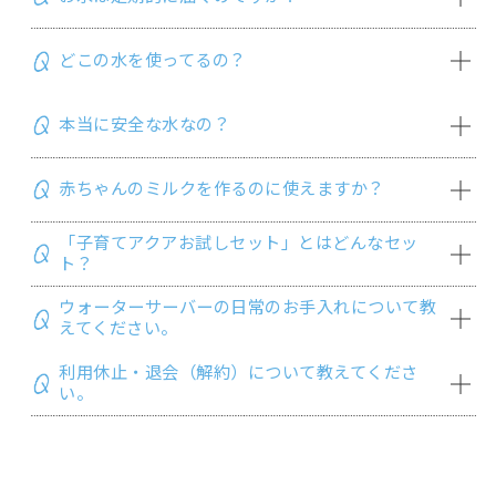
されたウォーターサーバーの月額あんしんサポート料+ご利用にな
ったウォーターボトルの種類と本数により決まります。子育てアク
どこの水を使ってるの？
お客様からご注文をいただいてからお届けいたします。
アプラン適用の場合は、下記のご利用料金より毎月550円割引き
いたします。
※
ご利用の地域により『定期配達』となる場合がございます。
本当に安全な水なの？
アクアクララの水は天然水ではありません。アクアクララで使用さ
ウォーターサーバー（あんしんサポート料／月）
れる水には、食品衛生法に適合したお水（水道水や地下水）を使
アクア8 ：1,100円
用しています。さらに、この水をRO膜（逆浸透膜）で精密ろ過
アクアスリムＳ ：1,100円
赤ちゃんのミルクを作るのに使えますか？
アクアクララは不純物を徹底ろ過したキレイなお水です。一般的な
し、水に含まれるミネラル類や不純物などを一旦除去し、あらた
アクアファブ ：1,430円
家庭用浄水器では、お水に含まれる残留塩素や鉄サビなどの不純
めておいしさを作り出すミネラルであるカルシウム・ナトリウ
ディズニー/ピクサーデザイン サーバー：1,928円
物を取り除くことはできますが、ダイオキシン類や鉛などの除去
ム・カリウム・マグネシウムをバランスよく加えています。
ヘラルボニーデザインサーバー：1,980円
「子育てアクアお試しセット」とはどんなセッ
アクアクララはRO膜（逆浸透膜）を通したきれいなお水ですの
は大変難しいと言われています。このような有害物質の除去にはR
※
子育てアクアプラン（2年毎のお申込み・自動更新）の場合の価格です。通常
ト？
プランの場合、それぞれのあんしんサポート料は下記となります。
関連リンク：
安全でおいしいお水の理由
で、煮沸の必要もなく温水をそのまま調乳にご使用いただけます。
O膜（逆浸透膜）が効果的で、アクアクララのお水はこのRO膜（逆
アクア8、アクアスリムS：1,100円／アクアファブ：1,650円
一般的に、赤ちゃんのお世話で、特に“粉ミルクの調乳”にはミネラ
浸透膜）という0.0001ミクロンの膜に通してろ過しています。さ
ウォーターサーバーの日常のお手入れについて教
※
ウォーターボトルとウォーターサーバーのセットでのご利用となります。ボ
ウォーターサーバーとボトル（12L/7Lのいずれか）5本を2,700
ルウォーターを使わない方がよいという説がありますが、これは
らに、RO膜を通してできた純水に、良質のミネラル成分をバラン
えてください。
トルのみのご提供は行なっておりません。
円（税込）で最大3ヶ月お試しいただけるお得なセットです。お試
ミネラルウォーターに含まれているミネラル（栄養素）成分が、
スよく配合しています。だから赤ちゃんにもきれいなお水で安心
し後にご継続いただく場合、子育てアクアプランの適用となりま
粉ミルク自体のミネラル（栄養素）バランスを崩す恐れがあるこ
ウォーターボトル（宅配料込）(*)
してお飲みいただけます。
利用休止・退会（解約）について教えてくださ
見た目だけではなく、衛生面はもちろん節電や省エネにつながる
す。
レギュラー（12リットル）：1,620円
とから言われています。アクアクララのお水は硬度29.7の軟水に
い。
など、毎日のお手入れはウォーターサーバーにとって大切な意味を
スリム（7リットル） ：1,188円
調整されているので、粉ミルクのミネラルにほとんど影響しませ
※
子育てアクアプラン対象者（妊産婦～6歳以下の未就学のお子さまが
放射性物質はRO膜で除去可能ですか？
* 軽減税率対象商品です。
持っています。
ん。
おられるご家庭）限定のセットです。
放射性ヨウ素（I-131）の除去に、逆浸透膜（RO膜）によるろ過が
* 子育てアクアプラン（2年毎のお申込み・自動更新）の場合の価格です。通常
●利用休止される場合
お手入れ方法について解説したページを参考に、日々のお手入れ
また地下水のようなミネラルの変動がなく、いつも一定のミネラ
※
本セットのお申込みには、お子様の情報が分かる、母子健康手帳、本
唯一有効な手段である旨の発表がなされております。尚、取水地
プランの場合、レギュラーボトル：1,728円、スリムボトル：1,296円
おそれいりますが、アクアクララでは「ご利用を休止」する制度が
を欠かさずにお願いたします。
ルバランスを保っているので安心です。
人確認書類、続柄の記載された住民票、その他当社が認める書類をご
の放射線量が基準値を超える場合、アクアクララの原水として使用
ございません。