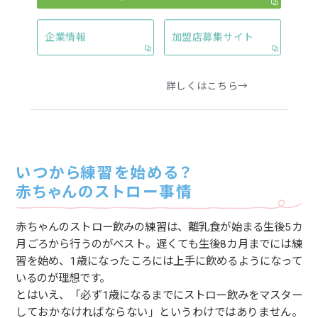
ミルクや離乳食作りに便
利で家計にもうれしい、
企業情報
加盟店募集サイト
多くの子育て家族に選ば
れているウォーターサー
バーのアクアクララ。
詳しくはこちら→
いつから練習を始める？
赤ちゃんのストロー事情
赤ちゃんのストロー飲みの練習は、離乳食が始まる生後5カ
月ごろから行うのがベスト。遅くても生後8カ月までには練
習を始め、1歳になったころには上手に飲めるようになって
いるのが理想です。
とはいえ、「必ず1歳になるまでにストロー飲みをマスター
しておかなければならない」というわけではありません。