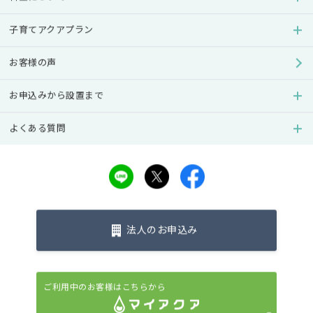
子育てアクアプラン
赤ちゃんがある程度成長したら、ストロー飲みの練習をさ
お客様の声
せなければなりません。では、そのタイミングは具体的に
いつごろなのでしょうか？
お申込みから設置まで
今回は、ストロー飲みの練習を始めるタイミングやメリッ
ト、練習方法をご紹介します。また、練習時の注意点やスパ
よくある質問
ウトマグ・ストローマグの選び方もまとめているので、ぜ
ひご覧ください。
法人のお申込み
【ウォーターサーバーを検討中のママ必見】
アクアクララ最安価格で子育て応援プランを提供中！
ご利用中のお客様はこちらから
ボトルの注文ノルマな
し！毎月550円OFF！