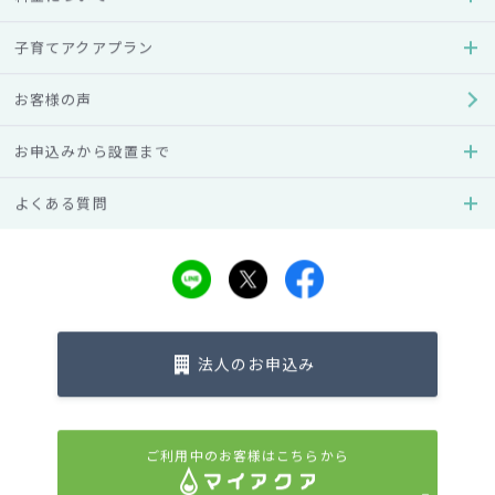
2014.04.17
アクアクララがモンドセレクション水部門で3年連続『優
子育てアクアプラン
秀品質最高金賞』を受賞！
お客様の声
お知らせ
2014.04.01
アクアクララオリジナル 水飲みトレープレゼントキャ
お申込みから設置まで
ンペーン
よくある質問
お知らせ
2014.01.29
ウォーターサーバーのデザインを自分好みにカスタマイ
ズできるサービス「マイパネ」がスタート！
«
1
2
3
»
法人のお申込み
カテゴリー一覧
ご利用中のお客様はこちらから