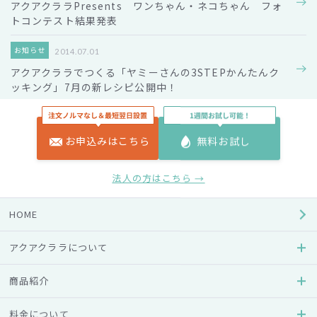
アクアクララPresents ワンちゃん・ネコちゃん フォ
トコンテスト結果発表
お知らせ
2014.07.01
アクアクララでつくる「ヤミーさんの3STEPかんたんク
ッキング」7月の新レシピ公開中！
お知らせ
2014.06.05
米倉涼子さん出演の新TVCM 6/6（金）より全国一斉オ
お申込みはこちら
無料お試し
ンエア！
法人の方はこちら →
お知らせ
2014.06.05
第3世代ウォーターサーバー『アクアトラスト』登場／無
HOME
重力体験ツアーが当たるキャンペーン中
アクアクララについて
お知らせ
2014.05.30
アクアクララがiTQi（国際味覚審査機構）で3年連続『優
商品紹介
秀味覚賞』を受賞！
料金について
お知らせ