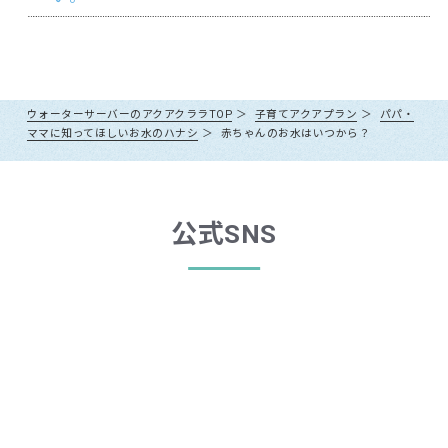
など、毎日のお手入れはウォーターサーバーにとって大切な意味を
スリム（7リットル） ：1,188円
調整されているので、粉ミルクのミネラルにほとんど影響しませ
※
子育てアクアプラン対象者（妊産婦～6歳以下の未就学のお子さまが
放射性物質はRO膜で除去可能ですか？
* 軽減税率対象商品です。
持っています。
ん。
おられるご家庭）限定のセットです。
放射性ヨウ素（I-131）の除去に、逆浸透膜（RO膜）によるろ過が
* 子育てアクアプラン（2年毎のお申込み・自動更新）の場合の価格です。通常
●利用休止される場合
お手入れ方法について解説したページを参考に、日々のお手入れ
また地下水のようなミネラルの変動がなく、いつも一定のミネラ
※
本セットのお申込みには、お子様の情報が分かる、母子健康手帳、本
唯一有効な手段である旨の発表がなされております。尚、取水地
プランの場合、レギュラーボトル：1,728円、スリムボトル：1,296円
おそれいりますが、アクアクララでは「ご利用を休止」する制度が
を欠かさずにお願いたします。
ルバランスを保っているので安心です。
人確認書類、続柄の記載された住民票、その他当社が認める書類をご
の放射線量が基準値を超える場合、アクアクララの原水として使用
ございません。
調乳の方法を正しく守っていただければ、生まれてすぐの赤ちゃ
提出いただきます。複写（コピー）の場合、「年齢」「誕生日」が確
することはございません。また、アクアクララでは定期的に製品水
関連リンク：
ウォーターサーバーのお手入れ方法
長期間ご利用されない場合などについては、ウォーターサーバー
※価格は全て税込表記です。
んにもご利用いただけます。
の放射性物質検査を実施しており、結果をホームページで公開し
認できるようお願いいたします。
ウォーターサーバーのアクアクララTOP
子育てアクアプラン
パパ・
をご返却いただくか、退会手続きをしていただく必要がございま
ております。
※
対象のウォーターサーバーは、アクアファブ、アクア8、アクアスリ
ママに知ってほしいお水のハナシ
赤ちゃんのお水はいつから？
関連リンク：
料金について
す。詳しくは
担当の販売店
にお問い合わせください。
関連リンク：
ミルクの作り方と飲ませ方
ムSです。
※
本セットのご利用後は、初回無料特典および各種キャンペーンの新規
特典は適用されません。
1ヶ月以上使用されなかったウォーターサーバーについて
衛生上の理由により、利用再開の際にサーバーメンテナンス（別
公式SNS
途有償）をしていただく必要がございます。
担当の販売店
にご連絡ください。
●退会される場合
アクアクララではウォーターサーバーの設置月からのご利用期間に
よって途中解除料が発生いたします。ご退会につきましては、
担当
の販売店
へご連絡をお願いいたします。
通常プラン
対象サーバー
ご利用期