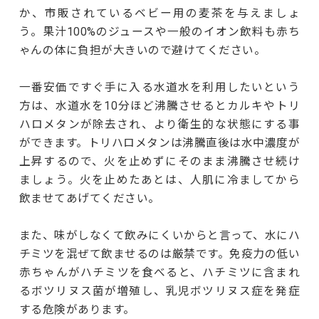
か、市販されているベビー用の麦茶を与えましょ
う。果汁100%のジュースや一般のイオン飲料も赤ち
ゃんの体に負担が大きいので避けてください。
一番安価ですぐ手に入る水道水を利用したいという
方は、水道水を10分ほど沸騰させるとカルキやトリ
ハロメタンが除去され、より衛生的な状態にする事
ができます。トリハロメタンは沸騰直後は水中濃度が
上昇するので、火を止めずにそのまま沸騰させ続け
ましょう。火を止めたあとは、人肌に冷ましてから
飲ませてあげてください。
また、味がしなくて飲みにくいからと言って、水にハ
チミツを混ぜて飲ませるのは厳禁です。免疫力の低い
赤ちゃんがハチミツを食べると、ハチミツに含まれ
るボツリヌス菌が増殖し、乳児ボツリヌス症を発症
する危険があります。