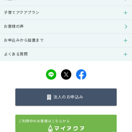
む方が少なくないようです。いつから水を飲ませてよ
いのか、ミルク作りにどんな水が安心なのか、初めて
子育てアクアプラン
の子育てではわからないものですよね。
お客様の声
そこで、水のエキスパートであるアクアクララが、赤
ちゃんの水にまつわる様々な疑問にお答えします。子
お申込みから設置まで
育てに日々奮闘するお母さんやお父さんに参考にして
いただければ幸いです。
よくある質問
法人のお申込み
ご利用中のお客様はこちらから