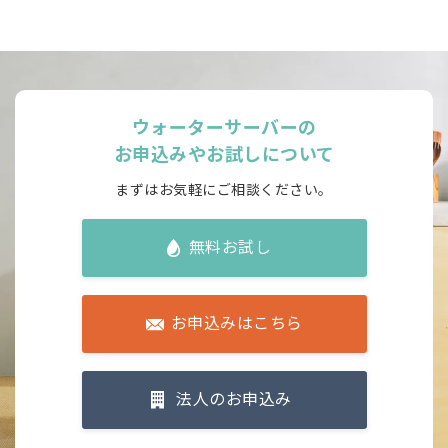
全機種
1年未満
2年割プラン
対象サーバー
ご利用期
ウォーターサーバーの
お申込みやお試しについて
全機種
2年更新
まずはお気軽にご相談ください。
子育てアクアプラン
対象サーバー
ご利用期
無料お試し
全機種
2年更新
お申込みはこちら
※
すべて税込金額となります。
※
キャンペーンでのお申込みで規定利用期間満了前に退会される場合、
別途景品代等のお支払いが発生します。
法人のお申込み