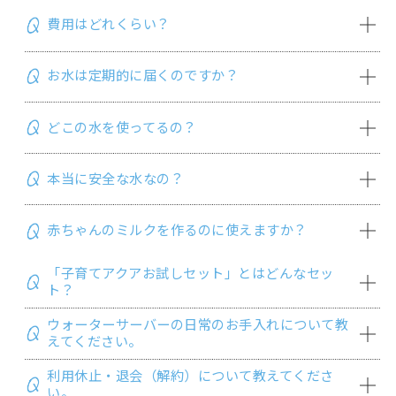
費用はどれくらい？
お水は定期的に届くのですか？
ご利用料金は、月ごとの計算となります。内訳は、お客様が選択
されたウォーターサーバーの月額あんしんサポート料+ご利用にな
ったウォーターボトルの種類と本数により決まります。子育てアク
どこの水を使ってるの？
お客様からご注文をいただいてからお届けいたします。
アプラン適用の場合は、下記のご利用料金より毎月550円割引き
いたします。
※
ご利用の地域により『定期配達』となる場合がございます。
本当に安全な水なの？
アクアクララの水は天然水ではありません。アクアクララで使用さ
ウォーターサーバー（あんしんサポート料／月）
れる水には、食品衛生法に適合したお水（水道水や地下水）を使
アクア8 ：1,100円
用しています。さらに、この水をRO膜（逆浸透膜）で精密ろ過
アクアスリムＳ ：1,100円
赤ちゃんのミルクを作るのに使えますか？
アクアクララは不純物を徹底ろ過したキレイなお水です。一般的な
し、水に含まれるミネラル類や不純物などを一旦除去し、あらた
アクアファブ ：1,430円
家庭用浄水器では、お水に含まれる残留塩素や鉄サビなどの不純
めておいしさを作り出すミネラルであるカルシウム・ナトリウ
ディズニー/ピクサーデザイン サーバー：1,928円
物を取り除くことはできますが、ダイオキシン類や鉛などの除去
ム・カリウム・マグネシウムをバランスよく加えています。
ヘラルボニーデザインサーバー：1,980円
「子育てアクアお試しセット」とはどんなセッ
アクアクララはRO膜（逆浸透膜）を通したきれいなお水ですの
は大変難しいと言われています。このような有害物質の除去にはR
※
子育てアクアプラン（2年毎のお申込み・自動更新）の場合の価格です。通常
ト？
プランの場合、それぞれのあんしんサポート料は下記となります。
関連リンク：
安全でおいしいお水の理由
で、煮沸の必要もなく温水をそのまま調乳にご使用いただけます。
O膜（逆浸透膜）が効果的で、アクアクララのお水はこのRO膜（逆
アクア8、アクアスリムS：1,100円／アクアファブ：1,650円
一般的に、赤ちゃんのお世話で、特に“粉ミルクの調乳”にはミネラ
浸透膜）という0.0001ミクロンの膜に通してろ過しています。さ
ウォーターサーバーの日常のお手入れについて教
※
ウォーターボトルとウォーターサーバーのセットでのご利用となります。ボ
ウォーターサーバーとボトル（12L/7Lのいずれか）5本を2,700
ルウォーターを使わない方がよいという説がありますが、これは
らに、RO膜を通してできた純水に、良質のミネラル成分をバラン
えてください。
トルのみのご提供は行なっておりません。
円（税込）で最大3ヶ月お試しいただけるお得なセットです。お試
ミネラルウォーターに含まれているミネラル（栄養素）成分が、
スよく配合しています。だから赤ちゃんにもきれいなお水で安心
し後にご継続いただく場合、子育てアクアプランの適用となりま
粉ミルク自体のミネラル（栄養素）バランスを崩す恐れがあるこ
ウォーターボトル（宅配料込）(*)
してお飲みいただけます。
利用休止・退会（解約）について教えてくださ
見た目だけではなく、衛生面はもちろん節電や省エネにつながる
す。
レギュラー（12リットル）：1,620円
とから言われています。アクアクララのお水は硬度29.7の軟水に
い。