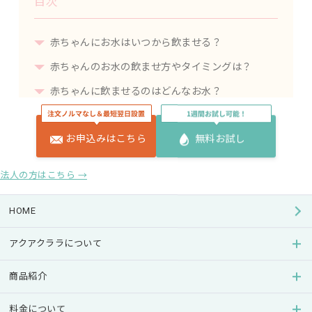
目次
赤ちゃんにお水はいつから飲ませる？
赤ちゃんのお水の飲ませ方やタイミングは？
赤ちゃんに飲ませるのはどんなお水？
赤ちゃんのためのウォーターサーバーの選び方
お申込みはこちら
無料お試し
赤ちゃんのいるご家庭でウォーターサーバーを導
入するときの注意点
法人の方はこちら →
まとめ
HOME
赤ちゃんがいらっしゃる方は、お子様の日々の成長を
楽しみながらも、これはしてよいのかな？あれは大丈
アクアクララについて
夫かな？ と、絶えず疑問や不安に直面されているこ
商品紹介
とでしょう。
中でも、赤ちゃんの水分補給やミルク作りの場面で悩
料金について