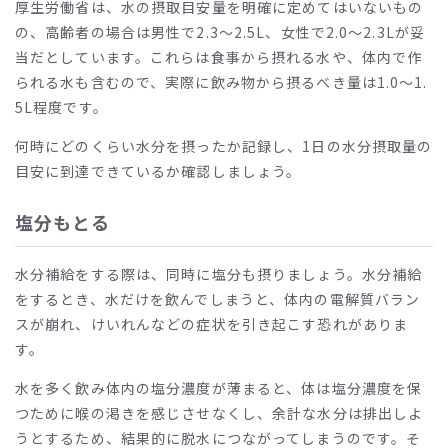
厚生労働省は、水の摂取目安量を明確に定めてはいないもの
の、高齢者の場合は男性で2.3～2.5L、女性で2.0～2.3Lが妥
当だとしています。これらは食事から摂れる水や、体内で作
られる水も含むので、実際に飲み物から摂るべき量は1.0～1.
5L程度です。
何時にどのくらい水分を摂ったか記録し、1日の水分摂取量の
目安に到達できているか確認しましょう。
塩分もとる
水分補給をする際は、同時に塩分も摂りましょう。水分補給
をするとき、水だけを飲んでしまうと、体内の電解質バラン
スが崩れ、けいれんなどの症状を引き起こす恐れがありま
す。
水を多く飲み体内の塩分濃度が薄まると、体は塩分濃度を保
つために喉の渇きを感じさせなくし、余計な水分は排出しよ
うとするため、結果的に脱水につながってしまうのです。そ