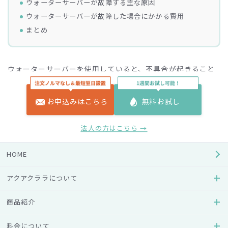
ウォーターサーバーが故障する主な原因
ウォーターサーバーが故障した場合にかかる費用
まとめ
ウォーターサーバーを使用していると、不具合が起きること
があります。この場合、故障の可能性もありますが、なかに
は間違った使用方法により不具合を起こしていることもあり
お申込みはこちら
無料お試し
ます。
そこで今回は、ウォーターサーバーが故障したときのサイン
法人の方はこちら →
や故障を疑う前にチェックしておきたいポイントをご紹介し
ます。また、ウォーターサーバーが故障する主な原因につい
HOME
ても解説しているので、ぜひご参考にしてください。
アクアクララについて
ウォーターサーバーの故障サイン
商品紹介
料金について