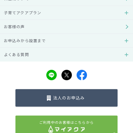
ードを与える
#ペット（犬・猫）
子育てアクアプラン
お客様の声
お申込みから設置まで
よくある質問
キーワード
法人のお申込み
#離乳食
#妊婦
#保管（置き場所）
#ボトル
ご利用中のお客様はこちらから
#コーヒー
#水道水
#仕組み
#料金（費用）
#効果
#使い方
#原因
#選び方