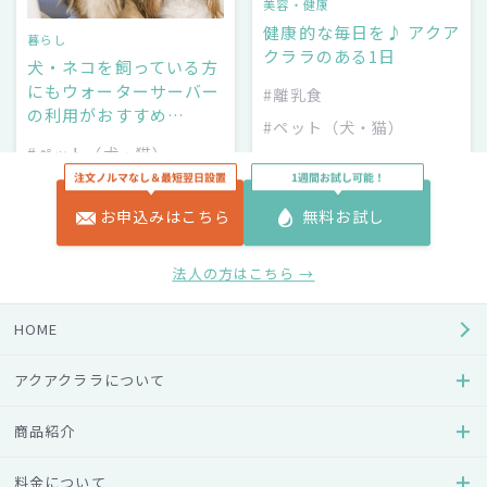
美容・健康
健康的な毎日を♪ アクア
暮らし
クララのある1日
犬・ネコを飼っている方
にもウォーターサーバー
#離乳食
の利用がおすすめ…
#ペット（犬・猫）
#ペット（犬・猫）
#ミルク
#赤ちゃん
#メリット・デメリット
お申込みはこちら
無料お試し
法人の方はこちら →
HOME
アクアクララについて
商品紹介
暮らし
ぬるま湯でふやかしたフ
料金について