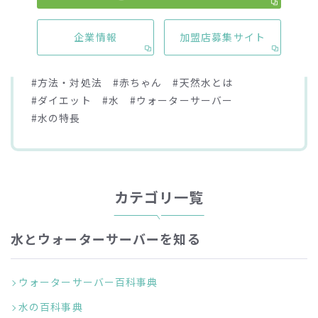
#ペット（犬・猫）
#お茶
#米
#白湯
#水分補給
#温度（温水・冷水）
企業情報
加盟店募集サイト
#ミネラルウォーター
#軟水・硬水
#種類
#ママ
#母乳
#ミルク
#メリット・デメリット
#方法・対処法
#赤ちゃん
#天然水とは
#ダイエット
#水
#ウォーターサーバー
#水の特長
カテゴリ一覧
水とウォーターサーバーを知る
ウォーターサーバー百科事典
水の百科事典