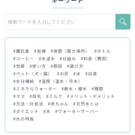
キーワード
#離乳食
#妊婦
#保管（置き場所）
#ボトル
#コーヒー
#水道水
#仕組み
#料金（費用）
#効果
#使い方
#原因
#選び方
#ペット（犬・猫）
#お茶
#米
#白湯
#水分補給
#温度（温水・冷水）
#ミネラルウォーター
#軟水・硬水
#種類
#ママ
#母乳
#ミルク
#メリット・デメリット
#方法・対処法
#赤ちゃん
#天然水とは
#ダイエット
#水
#ウォーターサーバー
#水の特長