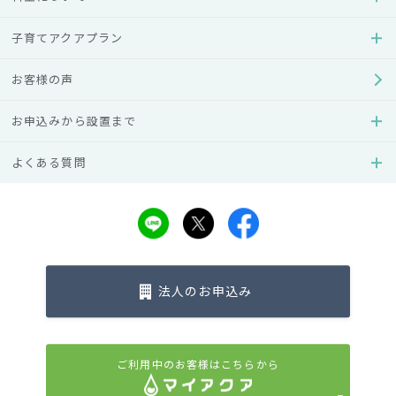
い？料金の内訳や値段以
額料金で比較！その際の
上の価値を得られ…
注意点とは
子育てアクアプラン
#料金（費用）
#使い方
#料金（費用）
お客様の声
#メリット・デメリット
#メリット・デメリット
お申込みから設置まで
よくある質問
法人のお申込み
ウォーターサーバー百科事典
オフィス
一人暮らしにウォーター
会社などの法人でウォー
サーバーは必要？単身者
ターサーバーを導入する
向けの選び方や注…
メリットとは
ご利用中のお客様はこちらから
#料金（費用）
#選び方
#料金（費用）