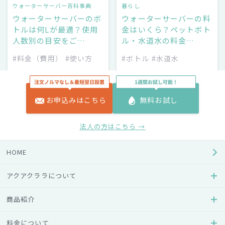
ウォーターサーバー百科事典
暮らし
ウォーターサーバーのボ
ウォーターサーバーの料
トルは何Lが最適？使用
金はいくら？ペットボト
人数別の目安をご…
ル・水道水の料金…
#料金（費用）
#使い方
#ボトル
#水道水
#選び方
#料金（費用）
#メリット・デメリット
お申込みはこちら
無料お試し
法人の方はこちら →
HOME
アクアクララについて
商品紹介
ウォーターサーバー百科事典
ウォーターサーバー百科事典
ウォーターサーバーは高
ウォーターサーバーを月
料金について