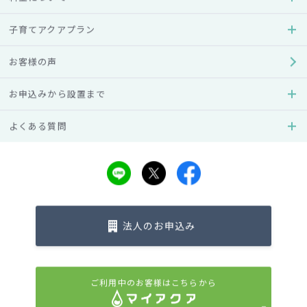
あわせてご紹介
のポイントや効果…
子育てアクアプラン
#効果
#白湯
#白湯
#メリット・デメリット
#温度（温水・冷水）
お客様の声
#方法・対処法
#メリット・デメリット
お申込みから設置まで
よくある質問
キーワード
法人のお申込み
ご利用中のお客様はこちらから