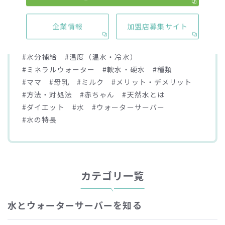
#離乳食
#妊婦
#保管（置き場所）
#ボトル
#コーヒー
#水道水
#仕組み
#料金（費用）
企業情報
加盟店募集サイト
#効果
#使い方
#原因
#選び方
#ペット（犬・猫）
#お茶
#米
#白湯
#水分補給
#温度（温水・冷水）
#ミネラルウォーター
#軟水・硬水
#種類
#ママ
#母乳
#ミルク
#メリット・デメリット
#方法・対処法
#赤ちゃん
#天然水とは
#ダイエット
#水
#ウォーターサーバー
#水の特長
カテゴリ一覧
水とウォーターサーバーを知る