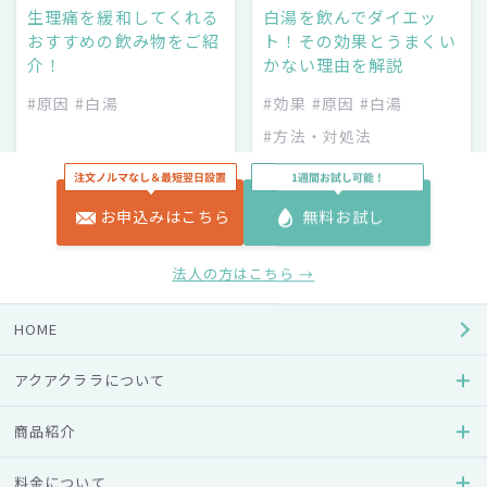
生理痛を緩和してくれる
白湯を飲んでダイエッ
おすすめの飲み物をご紹
ト！その効果とうまくい
介！
かない理由を解説
#原因
#白湯
#効果
#原因
#白湯
#方法・対処法
#ダイエット
お申込みはこちら
無料お試し
法人の方はこちら →
HOME
アクアクララについて
食事
ウォーターサーバー百科事典
商品紹介
白湯の知られざる効果と
ウォーターサーバーなら
は？！作り方・飲み方と
白湯作りが簡単！作る際
料金について