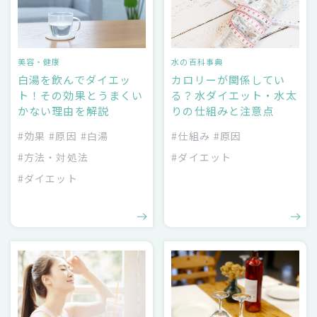
美容・健康
水の百科事典
白湯を飲んでダイエッ
カロリーが関係してい
ト！その効果とうまくい
る？水ダイエット・水太
かない理由を解説
りの仕組みと注意点
#効果
#原因
#白湯
#仕組み
#原因
#方法・対処法
#ダイエット
#ダイエット