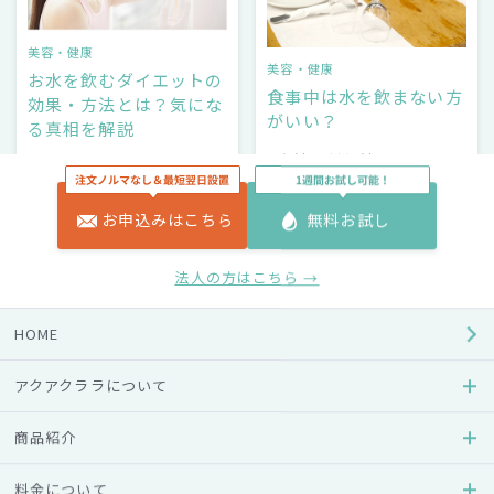
美容・健康
美容・健康
お水を飲むダイエットの
食事中は水を飲まない方
効果・方法とは？気にな
がいい？
る真相を解説
#方法・対処法
#効果
#水分補給
#ダイエット
#方法・対処法
お申込みはこちら
無料お試し
#ダイエット
法人の方はこちら →
HOME
アクアクララについて
商品紹介
料金について