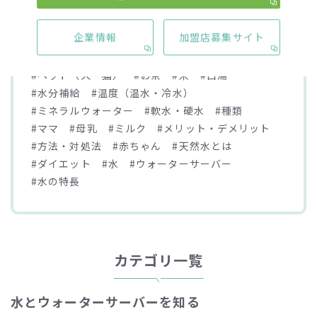
#離乳食
#妊婦
#保管（置き場所）
#ボトル
企業情報
加盟店募集サイト
#コーヒー
#水道水
#仕組み
#料金（費用）
#効果
#使い方
#原因
#選び方
#ペット（犬・猫）
#お茶
#米
#白湯
#水分補給
#温度（温水・冷水）
#ミネラルウォーター
#軟水・硬水
#種類
#ママ
#母乳
#ミルク
#メリット・デメリット
#方法・対処法
#赤ちゃん
#天然水とは
#ダイエット
#水
#ウォーターサーバー
#水の特長
カテゴリ一覧
水とウォーターサーバーを知る