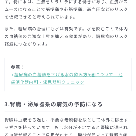
す。特に水は、血液をサラサラにする働きがあり、血流がス
ムーズになることで脳梗塞や心筋梗塞、高血圧などのリスク
を低減できると考えられています。
また、糖尿病の管理にも水は有効です。水を飲むことで体内
の血糖値の急激な上昇を抑える効果があり、糖尿病のリスク
軽減につながります。
参照：
糖尿病の血糖値を下げる水の飲み方5選について｜池
袋消化器内科・泌尿器科クリニック
3.腎臓・泌尿器系の病気の予防になる
腎臓は血液をろ過し、不要な老廃物を尿として体外に排出す
る働きを持っています。もし水分が不足すると腎臓に送られ
る血液が減ることで負担がかかり、機能が弱まって腎臓の病