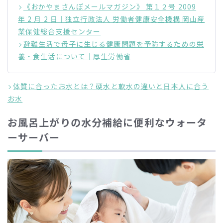
《おかやまさんぽメールマガジン》 第１２号 2009
年 2 月 2 日｜独立行政法人 労働者健康安全機構 岡山産
業保健総合支援センター
避難生活で母子に生じる健康問題を予防するための栄
養・食生活について｜厚生労働省
体質に合ったお水とは？硬水と軟水の違いと日本人に合う
お水
お風呂上がりの水分補給に便利なウォータ
ーサーバー