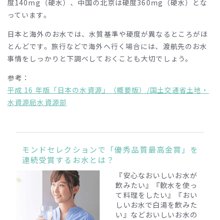
度140mg（硬水）、中国の北京は硬度360mg（硬水）とな
っています。
日本と海外のお水では、水質基準や硬度が異なるところがほ
とんどです。旅行などで海外へ行く場合には、渡航先のお水
事情をしっかりと下調べしておくことも大切でしょう。
参考：
平成 16 年版「日本の水資源」（概要版）/国土交通省土地・
水資源局水資源部
モンドセレクションで「優秀品質最高金賞」を
連続受賞するお水とは？
『安心なおいしいお水が
飲みたい』『軟水を使っ
て料理をしたい』『おい
しいお水で白湯を飲みた
い』
などおいしいお水の