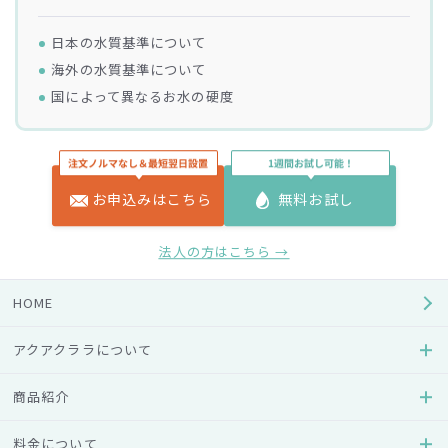
日本の水質基準について
海外の水質基準について
国によって異なるお水の硬度
料理をする時や喉が渇いた時など、日本では当たり前のよう
に水道水が使われています。けれど広い世界を見渡してみる
お申込みはこちら
無料お試し
と安心して水道水が飲める国は、それほど多くありません。
日本と海外のお水では、どのような違いがあるのでしょう
法人の方はこちら →
か？ そこで今回は、世界のお水事情について詳しく解説し
ます。
HOME
日本の水質基準について
アクアクララについて
商品紹介
日本の水道水は、世界的に見てもトップクラスの安全性を誇
っています。これは、昭和32年に制定された「水道法」によ
料金について