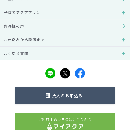
って、飲み水の安全性を守るための「水質基準」が厳格に定
められているからです。日本国内で供給される水道水は、必
子育てアクアプラン
ずこの基準を満たさなければならず、各地の水道局は定期的
もしくは臨時に水質の検査を行っています。現在の「水質基
お客様の声
準」は平成15年に大幅に改訂されたもので、その主な項目は
次の通りです。
お申込みから設置まで
水道基準項目
よくある質問
人々の健康や生活に支障をきたす恐れのある「大腸菌」、
「水銀」、「カドミウム」といった様々な有害物質が含まれ
ていないかをチェックするもので、法規定に基づいた検査内
容や基準値が51項目（※1）あります。
法人のお申込み
水質管理目標設定項目
「トルエン」、「ニッケル及びその化合物」、「亞塩素
ご利用中のお客様はこちらから
酸」、「農薬類」などのように、検出のレベルは高くなくて