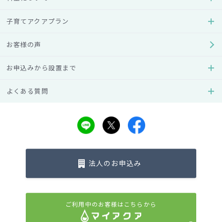
す。また、トラブルを回避するために押さえておくべきこと
もまとめているので、ぜひご参考にしてください。
子育てアクアプラン
ウォーターサーバーを解約！その主な理由
お客様の声
には何がある？
お申込みから設置まで
ウォーターサーバーのよくある解約理由には、以下の3つがあ
よくある質問
げられます。
注文ノルマをクリアできない
ウォーターサーバーのメーカーによっては、「毎月◯本の水
を注文する」といった注文ノルマが設けられています。この
法人のお申込み
注文ノルマをクリアできなかった場合、違約金が発生するケ
ースがほとんどです。
そのため、人によっては「違約金を支払いたくない」という
ご利用中のお客様はこちらから
思いから、水がたくさん余っているのにもかかわらず注文し
てしまうこともあります。この場合、ウォーターサーバーの