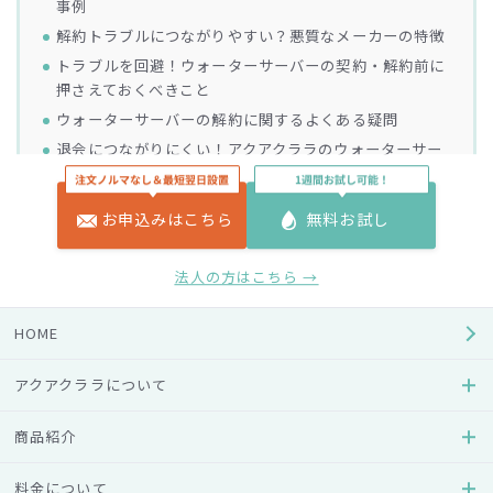
事例
解約トラブルにつながりやすい？悪質なメーカーの特徴
トラブルを回避！ウォーターサーバーの契約・解約前に
押さえておくべきこと
ウォーターサーバーの解約に関するよくある疑問
退会につながりにくい！アクアクララのウォーターサー
バー
まとめ
お申込みはこちら
無料お試し
法人の方はこちら →
ウォーターサーバーは家庭にあると非常に便利です。しか
し、だからといってウォーターサーバーを安易に契約するの
HOME
は望ましくありません。「想像と違った」「悪質なメーカー
と契約を結んでしまった」などのトラブルを防ぐためにも、
アクアクララについて
ウォーターサーバーは慎重に契約することが大切です。
商品紹介
そこで今回は、ウォーターサーバーのよくある解約理由や解
約によるトラブル、悪質なメーカーの特徴などをご紹介しま
料金について