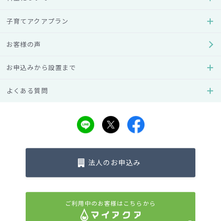
い製品に与えられる（＊1）「SIAAマーク（一般社団法人抗
菌製品技術協議会）」を取得した製品を使用しています。
子育てアクアプラン
アクアクララのウォーターサーバーではUV除菌や抗菌材を用
お客様の声
いて常に衛生環境を保っているため、どのウォーターサーバ
ーをご使用いただいても、赤ちゃんがいるご家庭でも安心し
お申込みから設置まで
てご使用いただけます。
よくある質問
抗菌加工を施したエアフィルターの仕様
ウォーターサーバーに使われるボトルには、空になったら業
者が回収し、洗浄後に再利用する「リターナブルボトル方
式」と、使い捨てタイプの「ワンウェイボトル方式」の二種
類があります。
法人のお申込み
一般的に、ワンウェイボトル方式の方が、「お水の中に空気
が入りにくい」と言われていますが、完全な真空でない限り
（空気に触れる状態）いずれにしても雑菌の繁殖リスクは変
ご利用中のお客様はこちらから
わりません。そのため、外気を取り込む口に抗菌加工したフ
ィルターなどを使用することが必要となります。