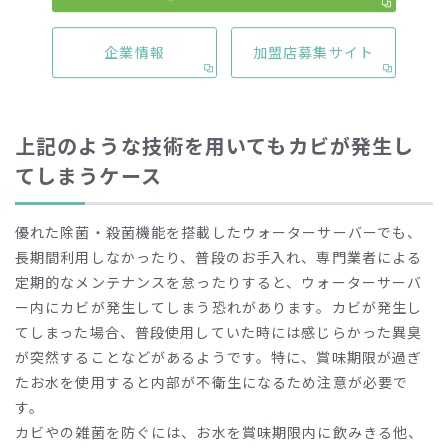
リターナブル方式のボトルを採用しているアクアクララのウ
ォーターサーバーでは、抗菌加工を施したエアフィルターが
企業情報
加盟店募集サイト
使用しており、ウォーターサーバー内部に雑菌の侵入するの
を防いでいます。
上記のような技術を用いてもカビが発生し
てしまうケース
優れた除菌・殺菌機能を搭載したウォーターサーバーでも、
長期間利用しなかったり、普段のお手入れ、専門業者による
定期的なメンテナンスを怠ったりすると、ウォーターサーバ
ー内にカビが発生してしまう恐れがあります。カビが発生し
てしまった場合、普段使用していた時には感じらかった異臭
が突然することなどがあるようです。特に、賞味期限が過ぎ
たお水を使用すると内部が不衛生になるため注意が必要で
す。
カビやの雑菌を防ぐには、お水を賞味期限内に飲みきる他、