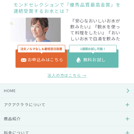
モンドセレクションで「優秀品質最高金賞」を
連続受賞するお水とは？
『安心なおいしいお水が
飲みたい』『軟水を使っ
て料理をしたい』『おい
しいお水で白湯を飲みた
い』
などおいしいお水の
ある暮らしを求めている
方には必見！
お申込みはこちら
無料お試し
詳しくはこちら →
法人の方はこちら →
HOME
ウォーターサーバーに施された抗菌、除
アクアクララについて
菌、雑菌対策
商品紹介
アクアクララのウォーターサーバーは、エアフィルター、冷
水タンクなどの重要な部位に、長期に渡って雑菌を増やさな
料金について