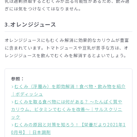
乳は過剰摂取するとむくみが出る可能性があるため、飲み過
ぎには気をつけなくてはなりません。
3.
オレンジジュース
オレンジジュースにもむくみ解消に効果的なカリウムが豊富
に含まれています。トマトジュースや豆乳が苦手な方は、オ
レンジジュースを飲んでむくみを解消するとよいでしょう。
参照：
むくみ（浮腫み）を即効解消！食べ物・飲み物を紹介
｜ボディッシュ
むくみを取る食べ物には何がある？ ～たんぱく質や
カリウム、ビタミンでむくみを改善～｜サルスクリニ
ック
むくみの原因と対策を知ろう！【栄養だより2021年1
0月号】｜日本調剤