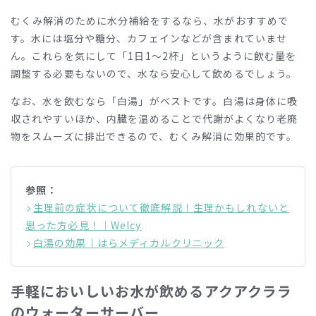
むくみ解消のために水分補給をするなら、水がおすすめで
す。水には塩分や糖分、カフェインなどが含まれていませ
ん。これらを気にして「
1
日
1
～
2
杯」というように飲む量を
調整する必要もないので、水なら安心して飲めるでしょう。
なお、水を飲むなら「白湯」がベストです。白湯は身体に吸
収されやすいほか、内臓を温めることで代謝がよくなり老廃
物をスムーズに排出できるので、むくみ解消に効果的です。
参照：
生理前の症状について徹底解説！生理かもしれないと
思った方必見！｜Welcy
白湯の効果｜はらメディカルクリニック
手軽においしいお水が飲めるアクアクララ
のウォーターサーバー