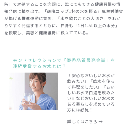
階」で対処することを念頭に、誰にでもできる健康習慣の情
報発信に精を出す。「朝晩コップ1
杯の水を摂る」厚生労働省
が掲げる推進運動に賛同。「水を飲むことの大切さ」をわか
りやすく発信するとともに、自身も「1
日1.5L
以上の水分」
を摂取し、美容と健康維持に役立てている。
モンドセレクションで「優秀品質最高金賞」を
連続受賞するお水とは？
『安心なおいしいお水が
飲みたい』『軟水を使っ
て料理をしたい』『おい
しいお水で白湯を飲みた
い』
などおいしいお水の
ある暮らしを求めている
方には必見！
詳しくはこちら →