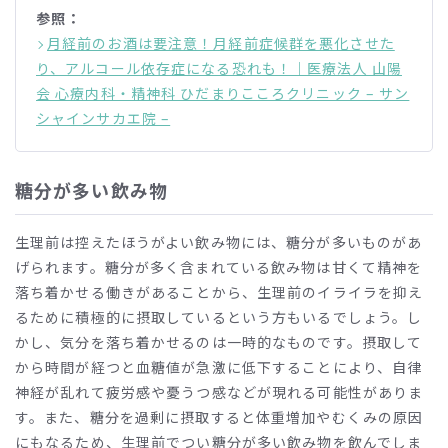
参照：
月経前のお酒は要注意！月経前症候群を悪化させた
り、アルコール依存症になる恐れも！｜医療法人 山陽
会 心療内科・精神科 ひだまりこころクリニック – サン
シャインサカエ院 –
糖分が多い飲み物
生理前は控えたほうがよい飲み物には、糖分が多いものがあ
げられます。糖分が多く含まれている飲み物は甘くて精神を
落ち着かせる働きがあることから、生理前のイライラを抑え
るために積極的に摂取しているという方もいるでしょう。し
かし、気分を落ち着かせるのは一時的なものです。摂取して
から時間が経つと血糖値が急激に低下することにより、自律
神経が乱れて疲労感や憂うつ感などが現れる可能性がありま
す。また、糖分を過剰に摂取すると体重増加やむくみの原因
にもなるため、生理前でつい糖分が多い飲み物を飲んでしま