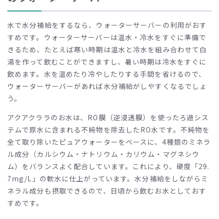
水で水分補給をするなら、ウォーターサーバーの利用がおす
すめです。ウォーターサーバーは温水・冷水をすぐに準備で
きるため、たとえば寒い時期は温水と冷水を組み合わせて白
湯を作って飲むことができますし、暑い時期は冷水をすぐに
飲めます。水を温めたり冷やしたりする手間を省けるので、
ウォーターサーバーがあれば水分補給がしやすくなるでしょ
う。
アクアクララのお水は、
RO
膜（逆浸透膜）を使ったろ過シス
テムで原水に含まれる不純物を除去した
RO
水です。不純物を
全て取り除いたピュアウォーターをベースに、
4
種類のミネラ
ル成分（カルシウム・ナトリウム・カリウム・マグネシウ
ム）をバランスよく配合しています。これにより、硬度「
29.
7mg/L
」の軟水に仕上がっています。水分補給をしながらミ
ネラル成分も摂取できるので、日頃から飲むお水としておす
すめです。