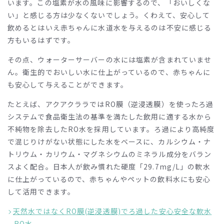
います。この塩素が水の風味に影響するので、「おいしくな
い」と感じる方は少なくないでしょう。くわえて、安心して
飲めるとはいえ赤ちゃんに水道水を与えるのは不安に感じる
方もいるはずです。
その点、ウォーターサーバーの水には塩素が含まれていませ
ん。衛生的でおいしい水に仕上がっているので、赤ちゃんに
も安心して与えることができます。
たとえば、アクアクララでは
RO
膜（逆浸透膜）を使ったろ過
システムで食品衛生法の基準を満たした飲用に適する水から
不純物を除去した
RO
水を採用しています。ろ過により高純度
で混じりけがない状態にした水をベースに、カルシウム・ナ
トリウム・カリウム・マグネシウムのミネラル成分をバラン
スよく配合。日本人が飲み慣れた硬度「
29.7mg/L
」の軟水
に仕上がっているので、赤ちゃんやペットの飲料水にも安心
して活用できます。
天然水ではなくRO膜(逆浸透膜)でろ過した安心安全な軟水
– RO水