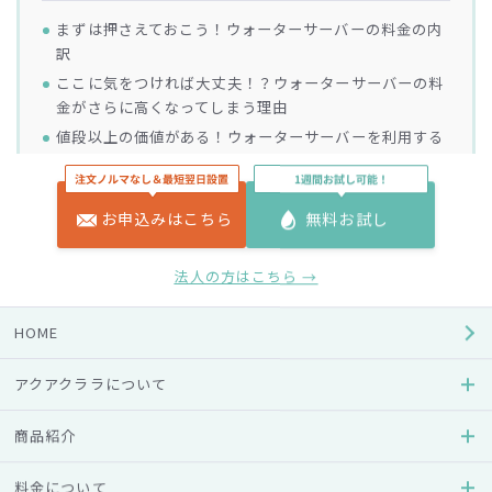
まずは押さえておこう！ウォーターサーバーの料金の内
訳
ここに気をつければ大丈夫！？ウォーターサーバーの料
金がさらに高くなってしまう理由
値段以上の価値がある！ウォーターサーバーを利用する
6つのメリット
ウォーターサーバーを少しでも安く利用したい！申込み
前に確認しておきたいポイント
お申込みはこちら
無料お試し
【おまけ】ウォーターサーバーをやめる人は「値段が高
い」以外の理由もある？
法人の方はこちら →
まとめ
HOME
ウォーターサーバーを利用している、もしくは利用したこと
アクアクララについて
があるという方の中には、「料金が高い」と感じたことがあ
商品紹介
る方もいるのではないでしょうか。確かに、水道水や市販の
ペットボトルの水を利用するよりも価格が高くなる傾向にあ
料金について
りますが、ウォーターサーバーには利用するメリットがたく