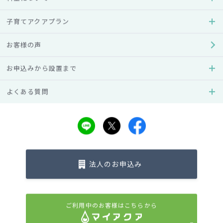
さんあります。
子育てアクアプラン
そこで今回は、ウォーターサーバーの料金の内訳をはじめ、
料金がさらに高くなってしまう理由や利用するメリットをご
お客様の声
紹介します。また、ウォーターサーバーを少しでも安く利用
お申込みから設置まで
するために申込み前に確認しておきたいポイントも解説して
いるので、ぜひご参考にしてください。
よくある質問
まずは押さえておこう！ウォーターサーバ
ーの料金の内訳
「ウォーターサーバーは値段が高いのでは？」と思う方の中
には、トータル費用だけを見て判断している方もいるかもし
法人のお申込み
れません。そこで以下では、ウォーターサーバーを利用した
際にかかる料金の内訳をご紹介します。
ご利用中のお客様はこちらから
初期費用