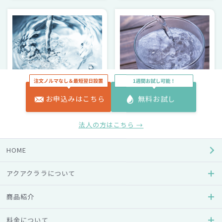
ウォーターサーバー百科事典
ウォーターサーバー百科事典
スーパーにある無料の水
医師監修｜炭酸水の効果
お申込みはこちら
無料お試し
の正体とは？メリット・
や賢い飲み方を徹底解
デメリットを押さ…
説！注意点＆活用法…
法人の方はこちら →
#使い方
#種類
#効果
#方法・対処法
#メリット・デメリット
HOME
アクアクララについて
商品紹介
料金について