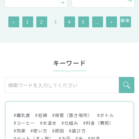
最後
«
1
2
3
4
5
...
»
»
キーワード
#離乳食
#妊婦
#保管（置き場所）
#ボトル
#コーヒー
#水道水
#仕組み
#料金（費用）
#効果
#使い方
#原因
#選び方
#ペット（犬・猫）
#お茶
#米
#白湯