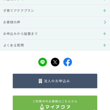
子育てアクアプラン
お客様の声
ウォーターサーバー百科事典
ウォーターサーバー百科事典
引越し時に行うウォータ
水中毒のリスクが高まる
お申込みから設置まで
ーサーバー関連の準備・
水の摂取力の目安とは？
手続きとは？
予防策や対処法を…
よくある質問
#仕組み
#使い方
法人のお申込み
ご利用中のお客様はこちらから
ウォーターサーバー百科事典
ウォーターサーバー百科事典