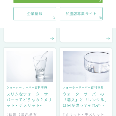
医師監修｜脱水症予防法
ウォーターサーバーを解
8選！脱水症の症状や注
約！追加費用や手続きの
企業情報
加盟店募集サイト
意したいシーンも…
流れについて知ろ…
#水分補給
#方法・対処法
ウォーターサーバー百科事典
ウォーターサーバー百科事典
スリムなウォーターサー
ウォーターサーバーの
バーってどうなの？メリ
「購入」と「レンタル」
ット・デメリット…
は何が違う？それぞ…
#保管（置き場所）
#メリット・デメリット